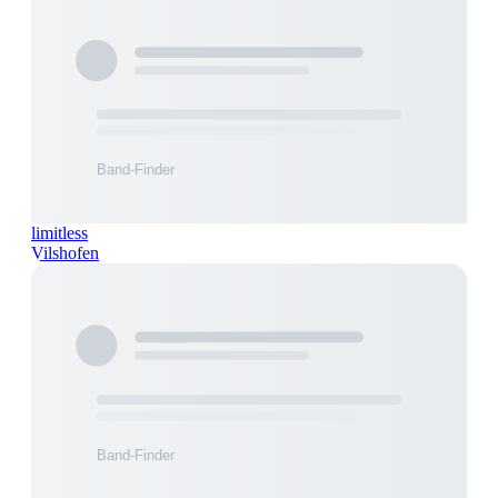
limitless
Vilshofen