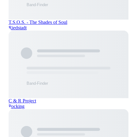
T.S.O.S. - The Shades of Soul
Riedstadt
C & R Project
Pocking