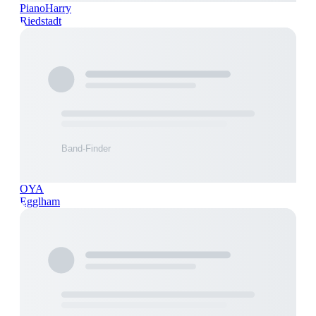
PianoHarry
Riedstadt
OYA
Egglham