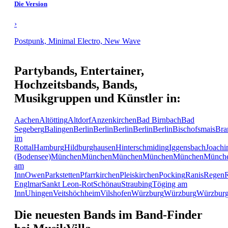
Die Version
›
Postpunk, Minimal Electro, New Wave
Partybands, Entertainer,
Hochzeitsbands, Bands,
Musikgruppen und Künstler in:
Aachen
Altötting
Altdorf
Anzenkirchen
Bad Birnbach
Bad
Segeberg
Balingen
Berlin
Berlin
Berlin
Berlin
Berlin
Bischofsmais
Bra
im
Rottal
Hamburg
Hildburghausen
Hinterschmiding
Iggensbach
Joachi
(Bodensee)
München
München
München
München
München
Münch
am
Inn
Owen
Parkstetten
Pfarrkirchen
Pleiskirchen
Pocking
Ranis
Regen
Englmar
Sankt Leon-Rot
Schönau
Straubing
Töging am
Inn
Uhingen
Veitshöchheim
Vilshofen
Würzburg
Würzburg
Würzbur
Die neuesten Bands im Band-Finder