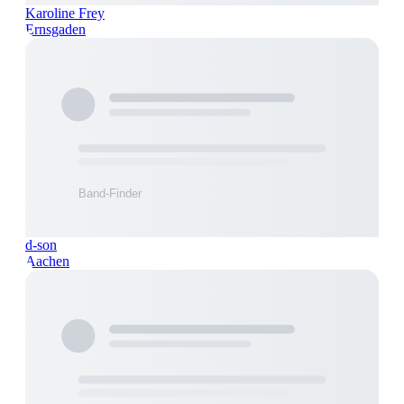
Karoline Frey
Ernsgaden
d-son
Aachen