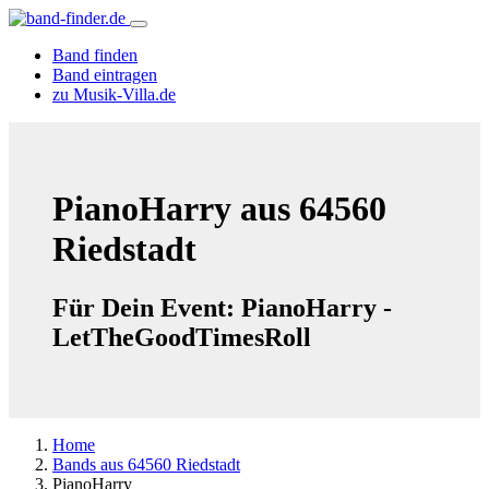
Band finden
Band eintragen
zu Musik-Villa.de
PianoHarry aus 64560
Riedstadt
Für Dein Event: PianoHarry -
LetTheGoodTimesRoll
Home
Bands aus 64560 Riedstadt
PianoHarry