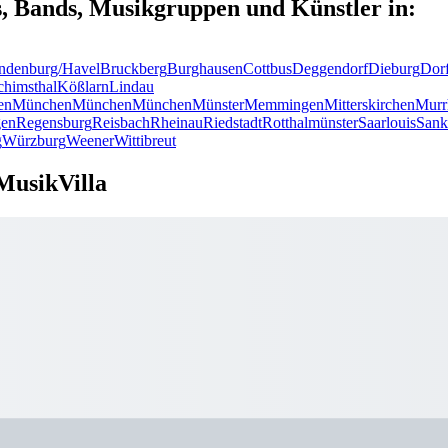
s, Bands, Musikgruppen und Künstler in:
ndenburg/Havel
Bruckberg
Burghausen
Cottbus
Deggendorf
Dieburg
Dor
chimsthal
Kößlarn
Lindau
en
München
München
München
Münster
Memmingen
Mitterskirchen
Murr
en
Regensburg
Reisbach
Rheinau
Riedstadt
Rotthalmünster
Saarlouis
Sank
g
Würzburg
Weener
Wittibreut
MusikVilla