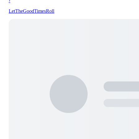
›
LetTheGoodTimesRoll