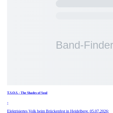
T.S.O.S. - The Shades of Soul
›
Elektrisiertes Volk beim Brückenfest in Heidelberg, 05.07.2026;