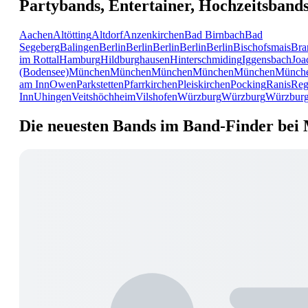
Partybands, Entertainer, Hochzeitsband
Aachen
Altötting
Altdorf
Anzenkirchen
Bad Birnbach
Bad
Segeberg
Balingen
Berlin
Berlin
Berlin
Berlin
Berlin
Bischofsmais
Bra
im Rottal
Hamburg
Hildburghausen
Hinterschmiding
Iggensbach
Joa
(Bodensee)
München
München
München
München
München
Münch
am Inn
Owen
Parkstetten
Pfarrkirchen
Pleiskirchen
Pocking
Ranis
Reg
Inn
Uhingen
Veitshöchheim
Vilshofen
Würzburg
Würzburg
Würzbur
Die neuesten Bands im Band-Finder bei 