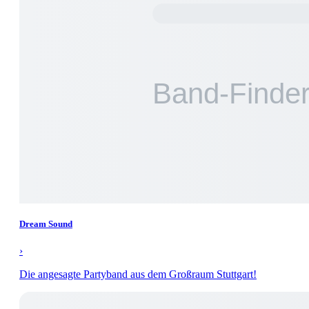
Dream Sound
›
Die angesagte Partyband aus dem Großraum Stuttgart!