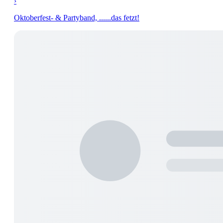
›
Oktoberfest- & Partyband, ......das fetzt!