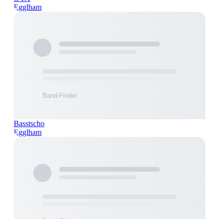
Egglham
Basstscho
Egglham