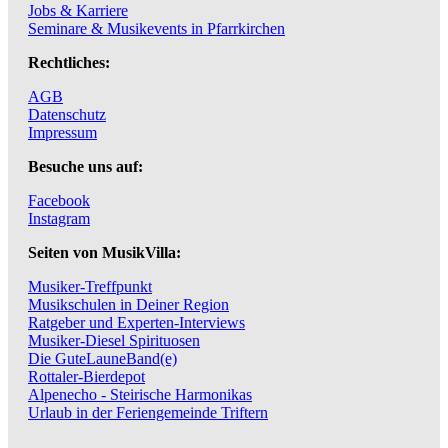
Jobs & Karriere
Seminare & Musikevents in Pfarrkirchen
Rechtliches:
AGB
Datenschutz
Impressum
Besuche uns auf:
Facebook
Instagram
Seiten von MusikVilla:
Musiker-Treffpunkt
Musikschulen in Deiner Region
Ratgeber und Experten-Interviews
Musiker-Diesel Spirituosen
Die GuteLauneBand(e)
Rottaler-Bierdepot
Alpenecho - Steirische Harmonikas
Urlaub in der Feriengemeinde Triftern