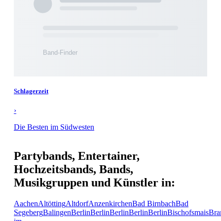
Schlagerzeit
›
Die Besten im Südwesten
Partybands, Entertainer,
Hochzeitsbands, Bands,
Musikgruppen und Künstler in:
Aachen
Altötting
Altdorf
Anzenkirchen
Bad Birnbach
Bad
Segeberg
Balingen
Berlin
Berlin
Berlin
Berlin
Berlin
Bischofsmais
Bra