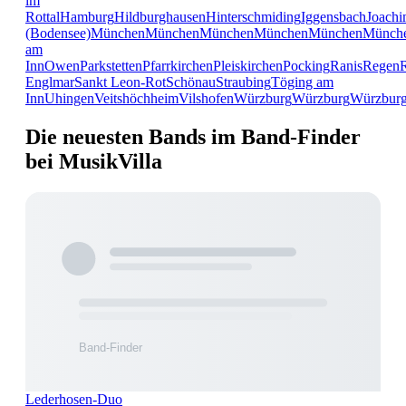
im
Rottal
Hamburg
Hildburghausen
Hinterschmiding
Iggensbach
Joachi
(Bodensee)
München
München
München
München
München
Münch
am
Inn
Owen
Parkstetten
Pfarrkirchen
Pleiskirchen
Pocking
Ranis
Regen
Englmar
Sankt Leon-Rot
Schönau
Straubing
Töging am
Inn
Uhingen
Veitshöchheim
Vilshofen
Würzburg
Würzburg
Würzbur
Die neuesten Bands im Band-Finder
bei MusikVilla
Lederhosen-Duo