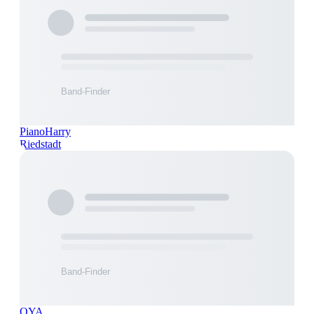
PianoHarry
Riedstadt
OYA