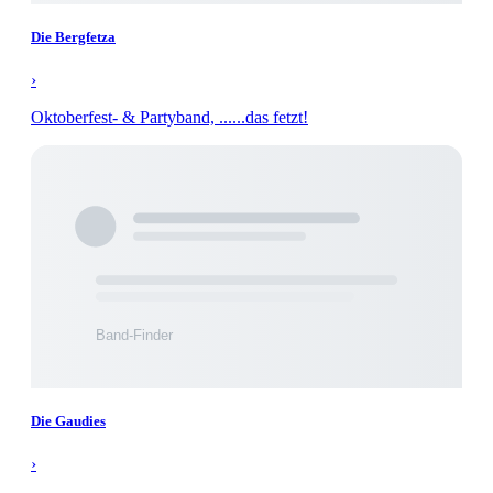
Die Bergfetza
›
Oktoberfest- & Partyband, ......das fetzt!
Die Gaudies
›