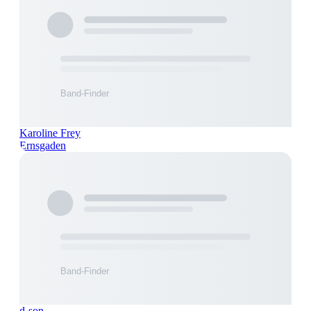
Karoline Frey
Ernsgaden
d-son