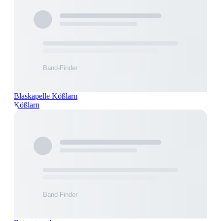
Blaskapelle Kößlarn
Kößlarn