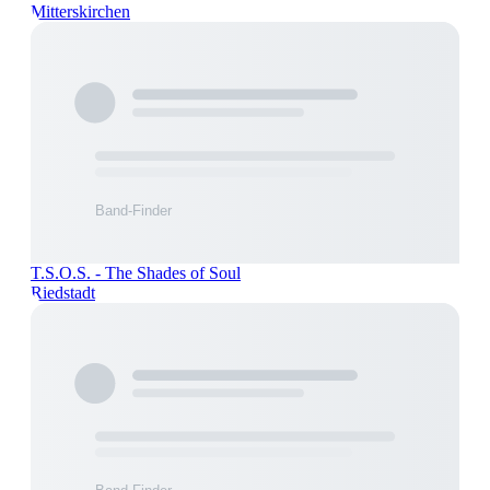
Mitterskirchen
T.S.O.S. - The Shades of Soul
Riedstadt