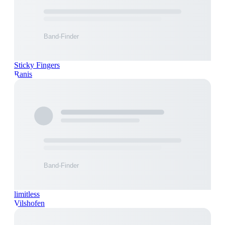
Sticky Fingers
Ranis
limitless
Vilshofen