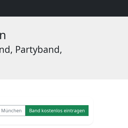
en
nd, Partyband,
s München
Band kostenlos eintragen