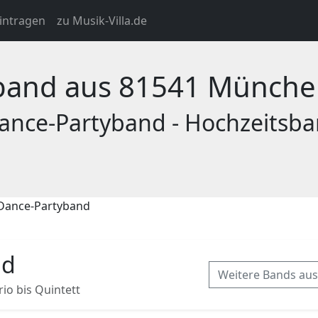
intragen
zu Musik-Villa.de
yband aus 81541 Münch
Dance-Partyband - Hochzeitsba
-Dance-Partyband
nd
Weitere Bands au
io bis Quintett