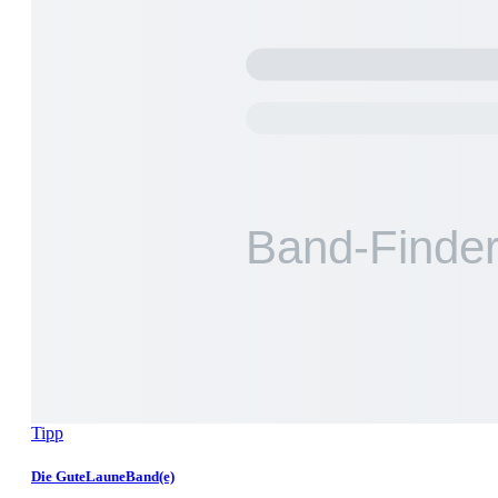
Tipp
Die GuteLauneBand(e)