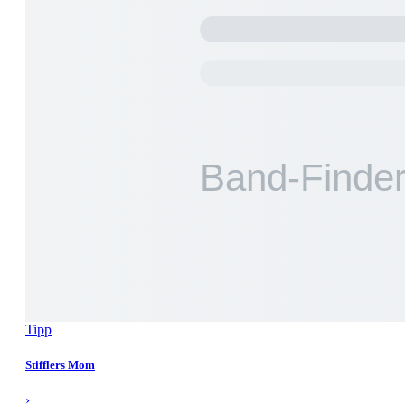
Tipp
Stifflers Mom
›