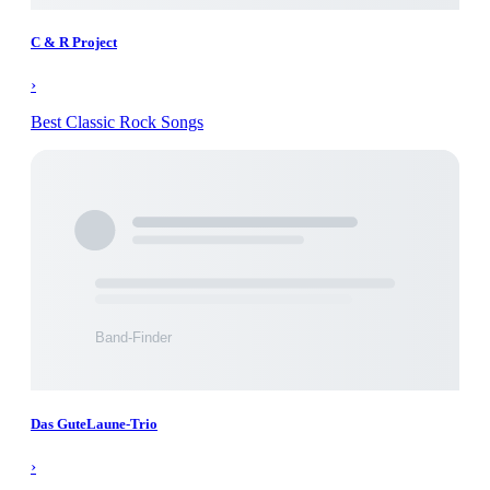
C & R Project
›
Best Classic Rock Songs
Das GuteLaune-Trio
›