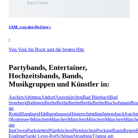
SAM...von den HoZpot´s
›
Von Voix bis Rock und die besten Hits
Partybands, Entertainer,
Hochzeitsbands, Bands,
Musikgruppen und Künstler in:
Aachen
Altötting
Altdorf
Anzenkirchen
Bad Birnbach
Bad
Segeberg
Balingen
Berlin
Berlin
Berlin
Berlin
Berlin
Bischofsmais
Bra
im
Rottal
Hamburg
Hildburghausen
Hinterschmiding
Iggensbach
Joachi
(Bodensee)
München
München
München
München
München
Münch
am
Inn
Owen
Parkstetten
Pfarrkirchen
Pleiskirchen
Pocking
Ranis
Regen
Englmar
Sankt Leon-Rot
Schönau
Straubing
Töging am