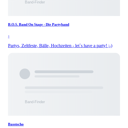
B.O.S. Band On Stage - Die Partyband
›
Partys, Zeltfeste, Bälle, Hochzeiten - let`s have a party! ;-)
Basstscho