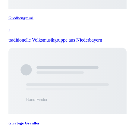
Gredbengmusi
›
traditionelle Volksmusikgruppe aus Niederbayern
Griabige Grantler
›