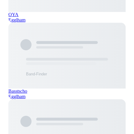
OYA
Egglham
Basstscho
Egglham