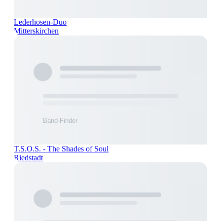
Lederhosen-Duo
Mitterskirchen
T.S.O.S. - The Shades of Soul
Riedstadt