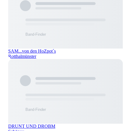
SAM...von den HoZpot´s
Rotthalmünster
DRUNT UND DROBM