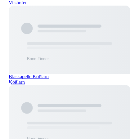
Vilshofen
Blaskapelle Kößlarn
Kößlarn