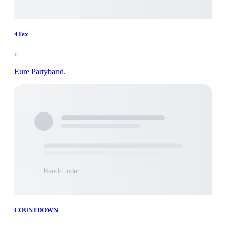
4Tex
›
Eure Partyband.
COUNTDOWN