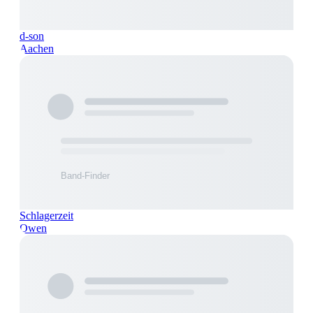
d-son
Aachen
Schlagerzeit
Owen