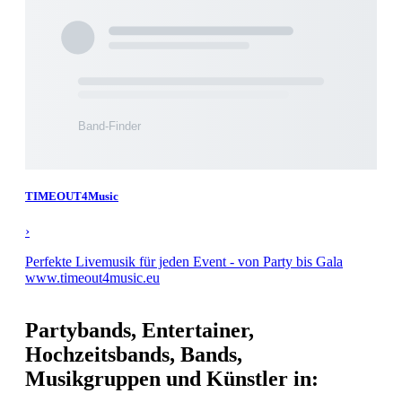
TIMEOUT4Music
›
Perfekte Livemusik für jeden Event - von Party bis Gala
www.timeout4music.eu
Partybands, Entertainer,
Hochzeitsbands, Bands,
Musikgruppen und Künstler in: