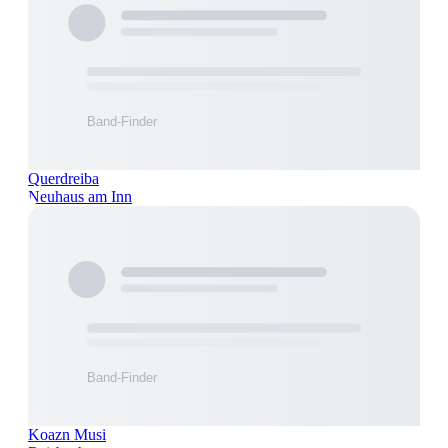
Querdreiba
Neuhaus am Inn
Koazn Musi