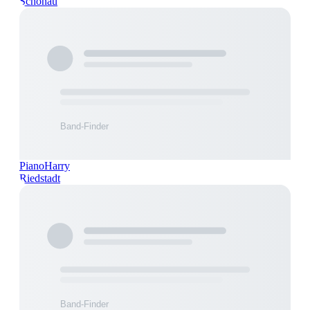
Schönau
PianoHarry
Riedstadt