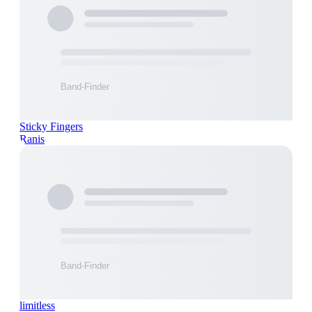
Sticky Fingers
Ranis
limitless