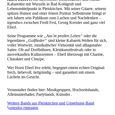
Kabarettist mit Wurzeln in Bad Kohlgrub und
Lebensmittelpunkt in Pleiskirchen. Mit seiner Gitarre, seinem
spitzen Humor und einer feinen Portion Selbstironie bringt er
seit Jahren sein Publikum zum Lachen und Nachdenken –
irgendwo zwischen Fredl Fesl, Georg Kreisler und ganz viel
Eberl.
Seine Programme wie
„Aus’m prallen Leben“
oder die
legendären
„Golflieder“
sind kleine Kabarett-Welten für sich,
voller Wortwitz, musikalischer Virtuosität und alltagsnaher
Satire. Ob auf Dorfbühnen, Kleinkunstfestivals oder in
ausverkauften Kulturzentren – Eberl überzeugt mit Charme,
Charakter und Chuzpe.
Wer Horst Eberl live erlebt, begegnet einem echten Original:
frech, liebevoll, tiefgründig – und garantiert mit einem
Lächeln im Gesicht.
Veranstalter finden hier: Musikgruppen, Hochzeitsbands,
Alleinunterhalter, Partybands, Künstler .
Weitere Bands aus Pleiskirchen und Umgebung
Band
kostenlos eintragen