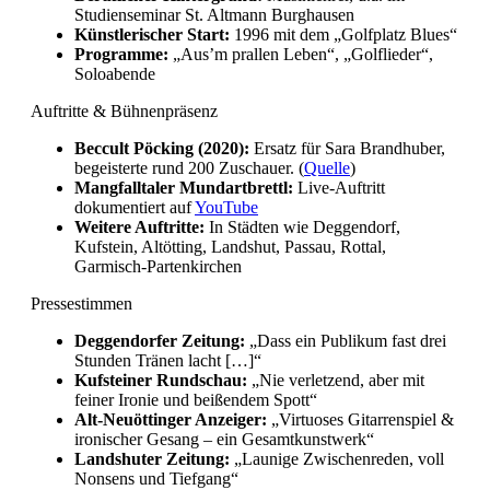
Studienseminar St. Altmann Burghausen
Künstlerischer Start:
1996 mit dem „Golfplatz Blues“
Programme:
„Aus’m prallen Leben“, „Golflieder“,
Soloabende
Auftritte & Bühnenpräsenz
Beccult Pöcking (2020):
Ersatz für Sara Brandhuber,
begeisterte rund 200 Zuschauer. (
Quelle
)
Mangfalltaler Mundartbrettl:
Live-Auftritt
dokumentiert auf
YouTube
Weitere Auftritte:
In Städten wie Deggendorf,
Kufstein, Altötting, Landshut, Passau, Rottal,
Garmisch-Partenkirchen
Pressestimmen
Deggendorfer Zeitung:
„Dass ein Publikum fast drei
Stunden Tränen lacht […]“
Kufsteiner Rundschau:
„Nie verletzend, aber mit
feiner Ironie und beißendem Spott“
Alt-Neuöttinger Anzeiger:
„Virtuoses Gitarrenspiel &
ironischer Gesang – ein Gesamtkunstwerk“
Landshuter Zeitung:
„Launige Zwischenreden, voll
Nonsens und Tiefgang“