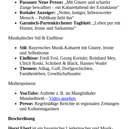
Passauer Neue Presse:
„Mit Gitarre und scharfer
Zunge bewaffnet – ein Kabarettabend der Extraklasse“
Rottaler Anzeiger:
„Netter, lustiger, liebenswerter
Mensch – Publikum liebt ihn“
Garmisch-Partenkirchener Tagblatt:
„Leben pur mit
Humor, Ironie und Sarkasmus“
Musikalischer Stil & Einflüsse
Stil:
Bayerisches Musik-Kabarett mit Gitarre, Ironie
und Selbstironie
Einflüsse:
Fredl Fesl, Georg Kreisler, Reinhard Mey,
Ulrich Roski, Schobert & Black, Hannes Wader
Themen:
Alltag, Golf, Dorfgeschichten,
Familienleben, Gesellschaftssatire
Medienpräsenz
YouTube:
Auftritte z. B. im Mangfalltaler
Mundartbrettl –
Video ansehen
Presse:
Regelmäßige Berichte in regionalen Zeitungen
und Kulturmagazinen
Beschreibung
Horst Eberl
ist ein bayerischer Liedermacher und Musik-