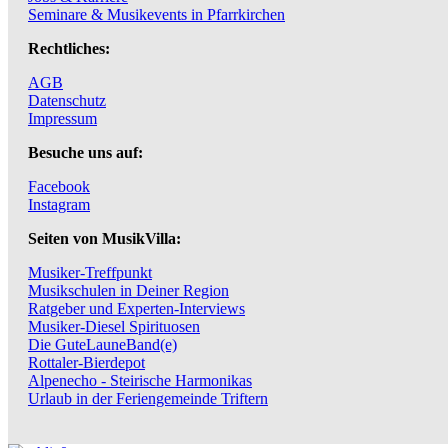
Seminare & Musikevents in Pfarrkirchen
Rechtliches:
AGB
Datenschutz
Impressum
Besuche uns auf:
Facebook
Instagram
Seiten von MusikVilla:
Musiker-Treffpunkt
Musikschulen in Deiner Region
Ratgeber und Experten-Interviews
Musiker-Diesel Spirituosen
Die GuteLauneBand(e)
Rottaler-Bierdepot
Alpenecho - Steirische Harmonikas
Urlaub in der Feriengemeinde Triftern