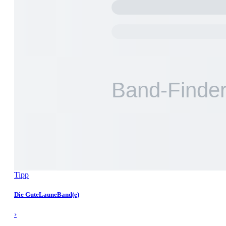
Tipp
Die GuteLauneBand(e)
›