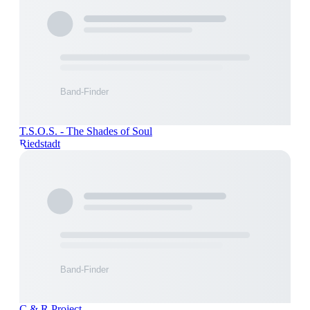
T.S.O.S. - The Shades of Soul
Riedstadt
C & R Project