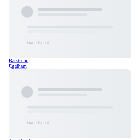
Basstscho
Egglham