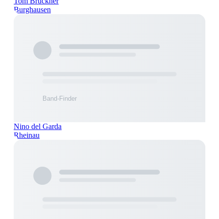
Tom Brückner
Burghausen
Nino del Garda
Rheinau