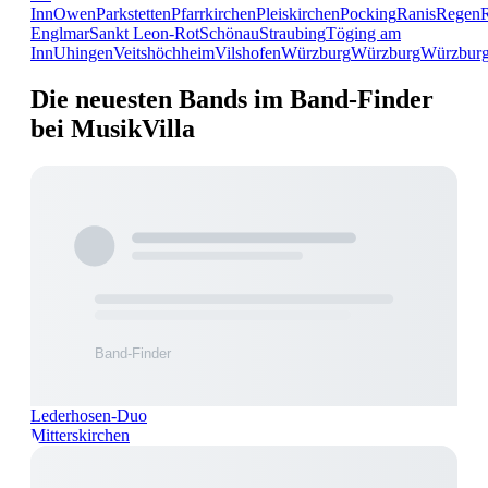
Inn
Owen
Parkstetten
Pfarrkirchen
Pleiskirchen
Pocking
Ranis
Regen
Englmar
Sankt Leon-Rot
Schönau
Straubing
Töging am
Inn
Uhingen
Veitshöchheim
Vilshofen
Würzburg
Würzburg
Würzbur
Die neuesten Bands im Band-Finder
bei MusikVilla
Lederhosen-Duo
Mitterskirchen