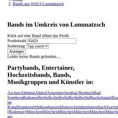
Bands aus 01623 Lommatzsch
Bands im Umkreis von Lommatzsch
Klick auf eine Band öffnet das Profil.
Postleitzahl
Sortierung
Anzeigen
Leider keine Bands gefunden…
Partybands, Entertainer,
Hochzeitsbands, Bands,
Musikgruppen und Künstler in:
Aachen
Altötting
Altdorf
Anzenkirchen
Bad Birnbach
Bad
Segeberg
Balingen
Berlin
Berlin
Berlin
Berlin
Berlin
Bischofsmais
Bra
im
Rottal
Hamburg
Hildburghausen
Hinterschmiding
Iggensbach
Joachi
(Bodensee)
München
München
München
München
München
Münch
am