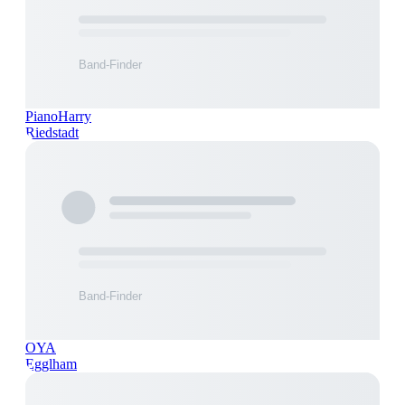
PianoHarry
Riedstadt
OYA
Egglham