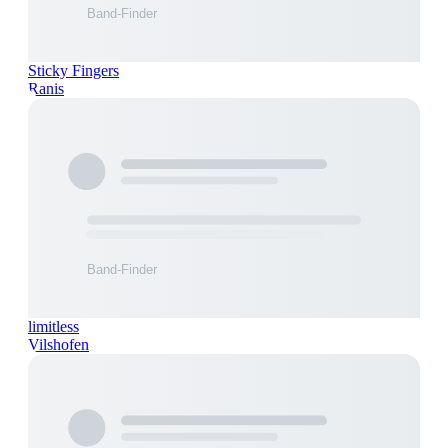
Sticky Fingers
Ranis
limitless
Vilshofen