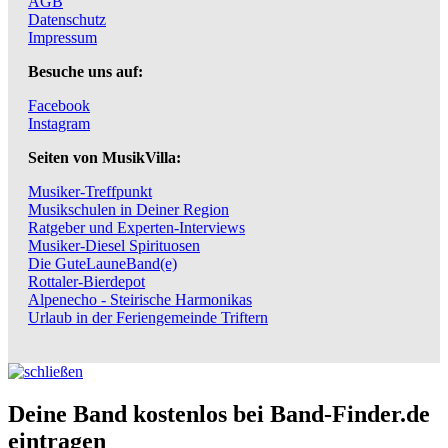
AGB
Datenschutz
Impressum
Besuche uns auf:
Facebook
Instagram
Seiten von MusikVilla:
Musiker-Treffpunkt
Musikschulen in Deiner Region
Ratgeber und Experten-Interviews
Musiker-Diesel Spirituosen
Die GuteLauneBand(e)
Rottaler-Bierdepot
Alpenecho - Steirische Harmonikas
Urlaub in der Feriengemeinde Triftern
Deine Band kostenlos bei Band-Finder.de
eintragen