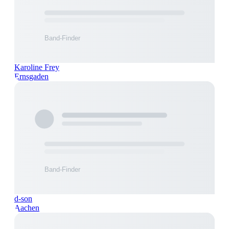
Karoline Frey
Ernsgaden
d-son
Aachen