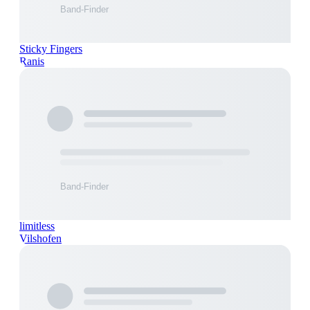
Sticky Fingers
Ranis
limitless
Vilshofen