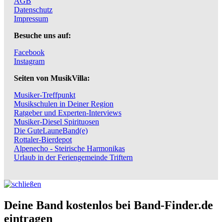
AGB
Datenschutz
Impressum
Besuche uns auf:
Facebook
Instagram
Seiten von MusikVilla:
Musiker-Treffpunkt
Musikschulen in Deiner Region
Ratgeber und Experten-Interviews
Musiker-Diesel Spirituosen
Die GuteLauneBand(e)
Rottaler-Bierdepot
Alpenecho - Steirische Harmonikas
Urlaub in der Feriengemeinde Triftern
Deine Band kostenlos bei Band-Finder.de
eintragen