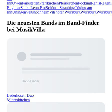
Inn
Owen
Parkstetten
Pfarrkirchen
Pleiskirchen
Pocking
Ranis
Regen
Englmar
Sankt Leon-Rot
Schönau
Straubing
Töging am
Inn
Uhingen
Veitshöchheim
Vilshofen
Würzburg
Würzburg
Würzbur
Die neuesten Bands im Band-Finder
bei MusikVilla
Lederhosen-Duo
Mitterskirchen