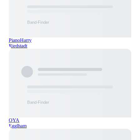
PianoHarry
Riedstadt
OYA
Egglham