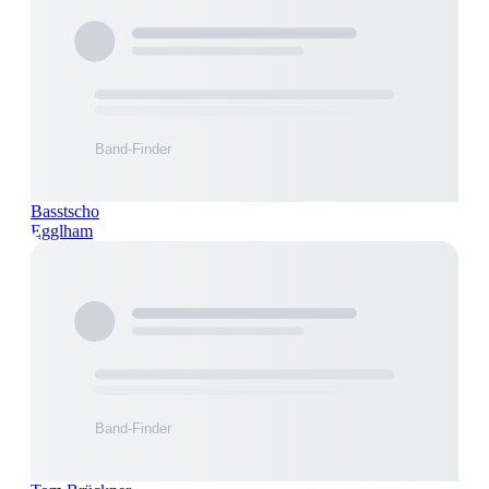
Basstscho
Egglham