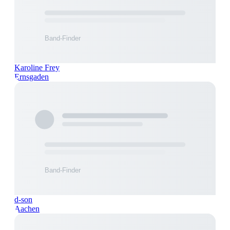
Karoline Frey
Ernsgaden
d-son
Aachen