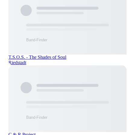
T.S.O.S. - The Shades of Soul
Riedstadt
C & R Project