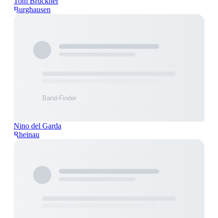
Tom Brückner
Burghausen
Nino del Garda
Rheinau