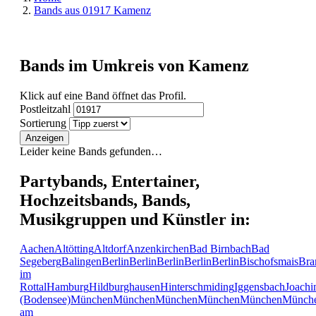
Bands aus 01917 Kamenz
Bands im Umkreis von Kamenz
Klick auf eine Band öffnet das Profil.
Postleitzahl
Sortierung
Anzeigen
Leider keine Bands gefunden…
Partybands, Entertainer,
Hochzeitsbands, Bands,
Musikgruppen und Künstler in:
Aachen
Altötting
Altdorf
Anzenkirchen
Bad Birnbach
Bad
Segeberg
Balingen
Berlin
Berlin
Berlin
Berlin
Berlin
Bischofsmais
Bra
im
Rottal
Hamburg
Hildburghausen
Hinterschmiding
Iggensbach
Joachi
(Bodensee)
München
München
München
München
München
Münch
am