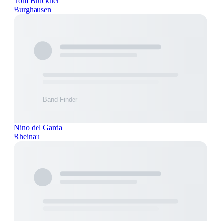
Tom Brückner
Burghausen
Nino del Garda
Rheinau