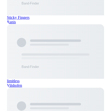
Sticky Fingers
Ranis
limitless
Vilshofen