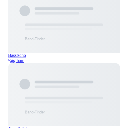
Basstscho
Egglham