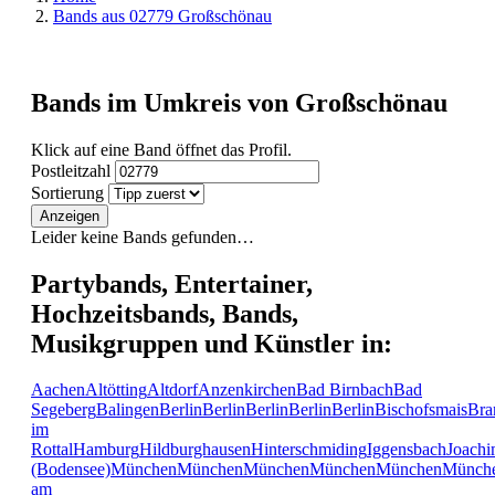
Bands aus 02779 Großschönau
Bands im Umkreis von Großschönau
Klick auf eine Band öffnet das Profil.
Postleitzahl
Sortierung
Anzeigen
Leider keine Bands gefunden…
Partybands, Entertainer,
Hochzeitsbands, Bands,
Musikgruppen und Künstler in:
Aachen
Altötting
Altdorf
Anzenkirchen
Bad Birnbach
Bad
Segeberg
Balingen
Berlin
Berlin
Berlin
Berlin
Berlin
Bischofsmais
Bra
im
Rottal
Hamburg
Hildburghausen
Hinterschmiding
Iggensbach
Joachi
(Bodensee)
München
München
München
München
München
Münch
am