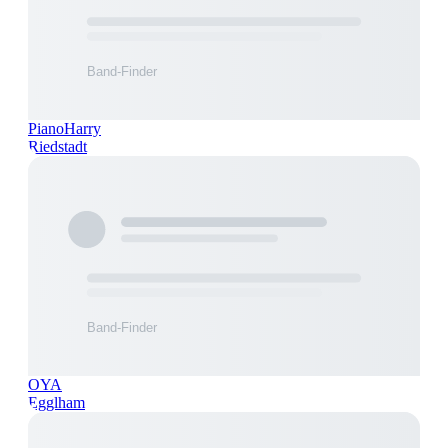
PianoHarry
Riedstadt
OYA
Egglham