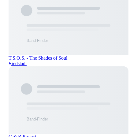
T.S.O.S. - The Shades of Soul
Riedstadt
C & R Project