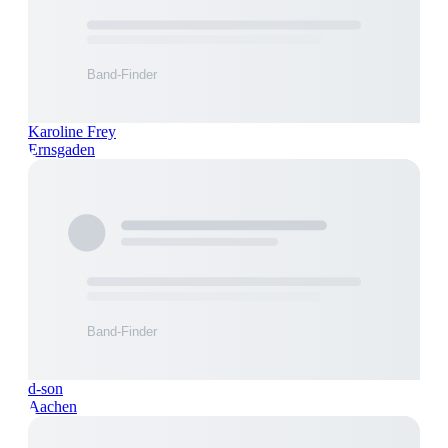
Karoline Frey
Ernsgaden
d-son
Aachen