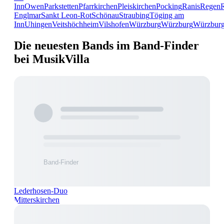
Inn
Owen
Parkstetten
Pfarrkirchen
Pleiskirchen
Pocking
Ranis
Regen
Englmar
Sankt Leon-Rot
Schönau
Straubing
Töging am
Inn
Uhingen
Veitshöchheim
Vilshofen
Würzburg
Würzburg
Würzbur
Die neuesten Bands im Band-Finder
bei MusikVilla
Lederhosen-Duo
Mitterskirchen