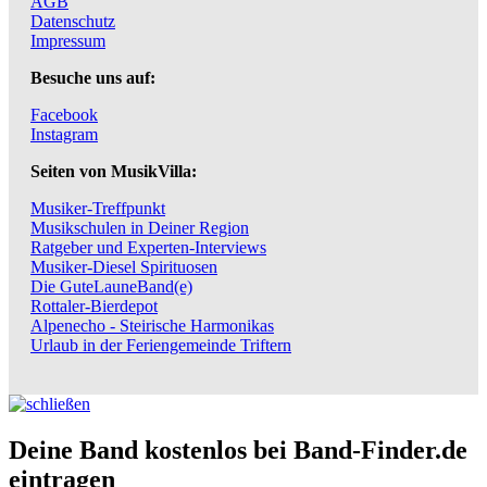
AGB
Datenschutz
Impressum
Besuche uns auf:
Facebook
Instagram
Seiten von MusikVilla:
Musiker-Treffpunkt
Musikschulen in Deiner Region
Ratgeber und Experten-Interviews
Musiker-Diesel Spirituosen
Die GuteLauneBand(e)
Rottaler-Bierdepot
Alpenecho - Steirische Harmonikas
Urlaub in der Feriengemeinde Triftern
Deine Band kostenlos bei Band-Finder.de
eintragen