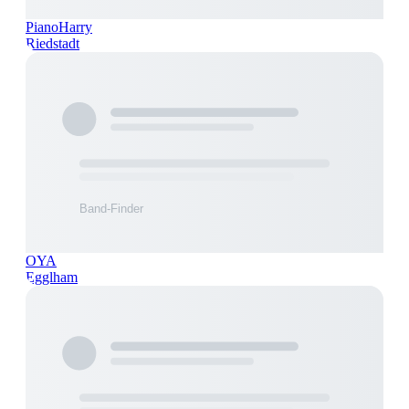
PianoHarry
Riedstadt
OYA
Egglham