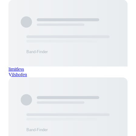
limitless
Vilshofen