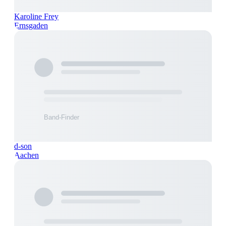
Karoline Frey
Ernsgaden
d-son
Aachen