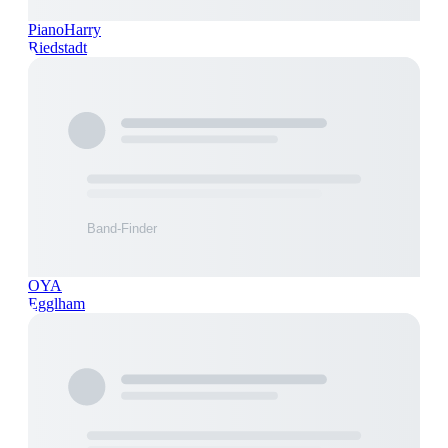
PianoHarry
Riedstadt
OYA
Egglham