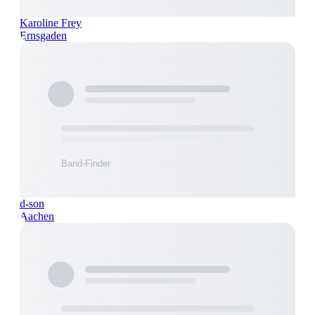
Karoline Frey
Ernsgaden
d-son
Aachen