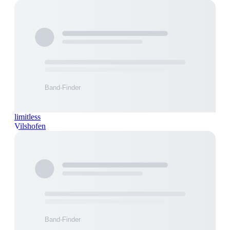
limitless
Vilshofen