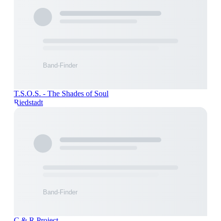
T.S.O.S. - The Shades of Soul
Riedstadt
C & R Project