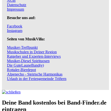
AGB
Datenschutz
Impressum
Besuche uns auf:
Facebook
Instagram
Seiten von MusikVilla:
Musiker-Treffpunkt
Musikschulen in Deiner Region
Ratgeber und Experten-Interviews
Musiker-Diesel Spirituosen
Die GuteLauneBand(e)
Rottaler-Bierdepot
Alpenecho - Steirische Harmonikas
Urlaub in der Feriengemeinde Triftern
Deine Band kostenlos bei Band-Finder.de
eintragen