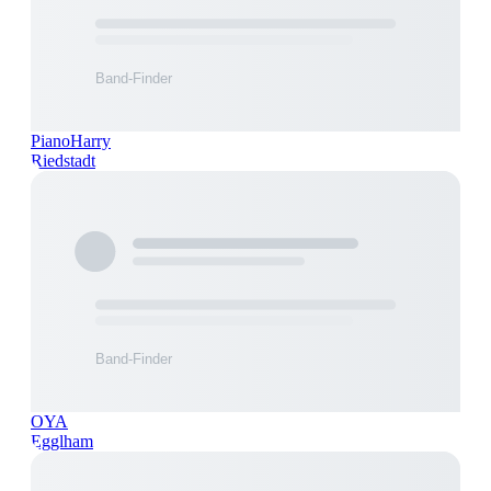
PianoHarry
Riedstadt
OYA
Egglham