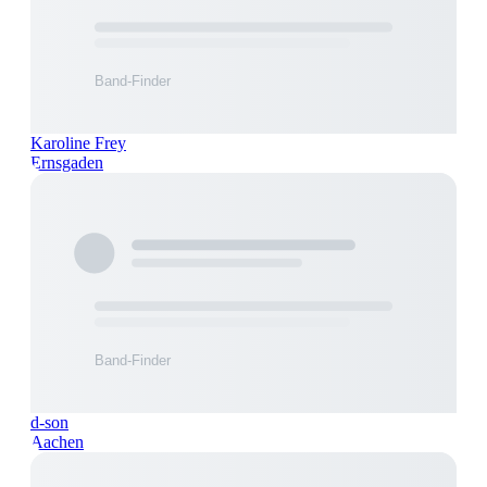
Karoline Frey
Ernsgaden
d-son
Aachen