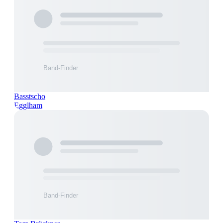
Basstscho
Egglham