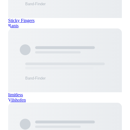
Sticky Fingers
Ranis
limitless
Vilshofen