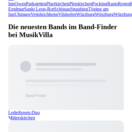
Inn
Owen
Parkstetten
Pfarrkirchen
Pleiskirchen
Pocking
Ranis
Regen
Englmar
Sankt Leon-Rot
Schönau
Straubing
Töging am
Inn
Uhingen
Veitshöchheim
Vilshofen
Würzburg
Würzburg
Würzbur
Die neuesten Bands im Band-Finder
bei MusikVilla
Lederhosen-Duo
Mitterskirchen