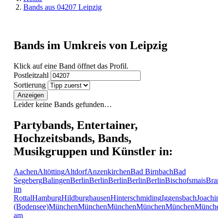
Bands aus 04207 Leipzig
Bands im Umkreis von Leipzig
Klick auf eine Band öffnet das Profil.
Postleitzahl
Sortierung
Anzeigen
Leider keine Bands gefunden…
Partybands, Entertainer,
Hochzeitsbands, Bands,
Musikgruppen und Künstler in:
Aachen
Altötting
Altdorf
Anzenkirchen
Bad Birnbach
Bad
Segeberg
Balingen
Berlin
Berlin
Berlin
Berlin
Berlin
Bischofsmais
Bra
im
Rottal
Hamburg
Hildburghausen
Hinterschmiding
Iggensbach
Joachi
(Bodensee)
München
München
München
München
München
Münch
am