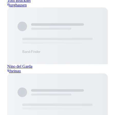
Tom Brückner
Burghausen
Nino del Garda
Rheinau