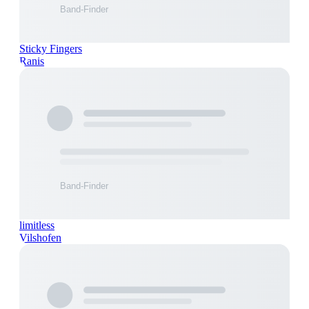
Sticky Fingers
Ranis
limitless
Vilshofen