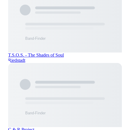
T.S.O.S. - The Shades of Soul
Riedstadt
C & R Project