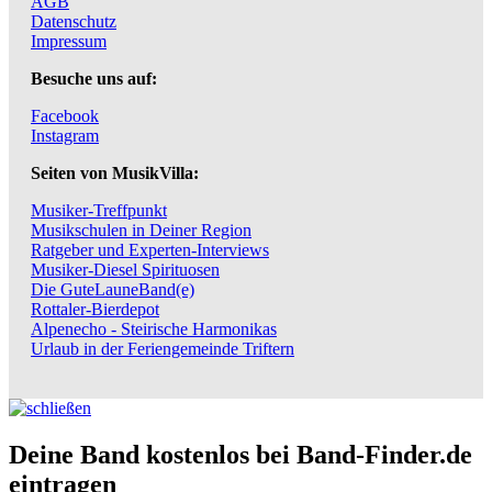
AGB
Datenschutz
Impressum
Besuche uns auf:
Facebook
Instagram
Seiten von MusikVilla:
Musiker-Treffpunkt
Musikschulen in Deiner Region
Ratgeber und Experten-Interviews
Musiker-Diesel Spirituosen
Die GuteLauneBand(e)
Rottaler-Bierdepot
Alpenecho - Steirische Harmonikas
Urlaub in der Feriengemeinde Triftern
Deine Band kostenlos bei Band-Finder.de
eintragen