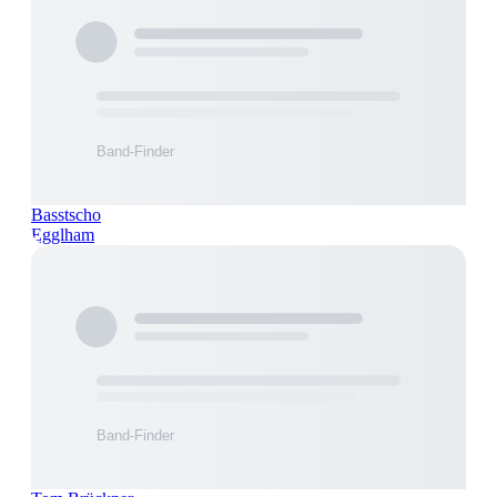
Basstscho
Egglham