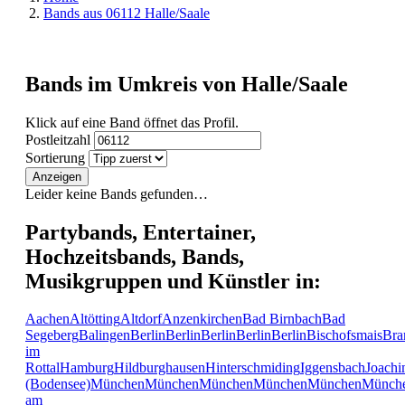
Bands aus 06112 Halle/Saale
Bands im Umkreis von Halle/Saale
Klick auf eine Band öffnet das Profil.
Postleitzahl
Sortierung
Anzeigen
Leider keine Bands gefunden…
Partybands, Entertainer,
Hochzeitsbands, Bands,
Musikgruppen und Künstler in:
Aachen
Altötting
Altdorf
Anzenkirchen
Bad Birnbach
Bad
Segeberg
Balingen
Berlin
Berlin
Berlin
Berlin
Berlin
Bischofsmais
Bra
im
Rottal
Hamburg
Hildburghausen
Hinterschmiding
Iggensbach
Joachi
(Bodensee)
München
München
München
München
München
Münch
am