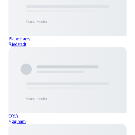
PianoHarry
Riedstadt
OYA
Egglham