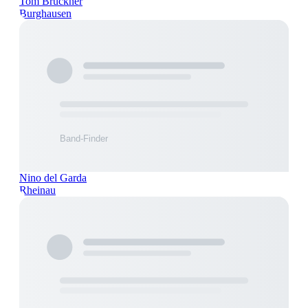
Tom Brückner
Burghausen
Nino del Garda
Rheinau