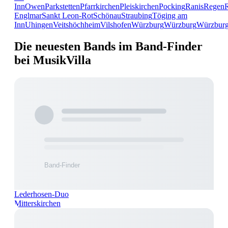
Inn
Owen
Parkstetten
Pfarrkirchen
Pleiskirchen
Pocking
Ranis
Regen
Englmar
Sankt Leon-Rot
Schönau
Straubing
Töging am
Inn
Uhingen
Veitshöchheim
Vilshofen
Würzburg
Würzburg
Würzbur
Die neuesten Bands im Band-Finder
bei MusikVilla
Lederhosen-Duo
Mitterskirchen