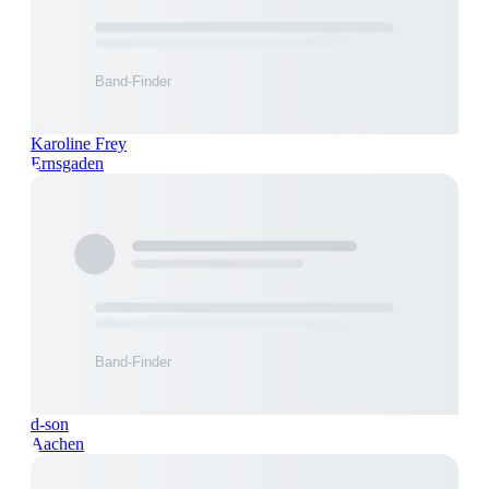
Karoline Frey
Ernsgaden
d-son
Aachen