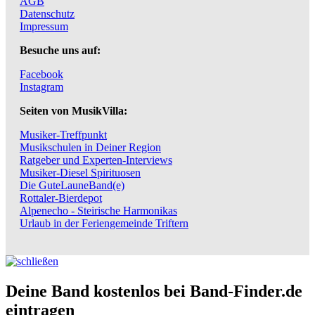
AGB
Datenschutz
Impressum
Besuche uns auf:
Facebook
Instagram
Seiten von MusikVilla:
Musiker-Treffpunkt
Musikschulen in Deiner Region
Ratgeber und Experten-Interviews
Musiker-Diesel Spirituosen
Die GuteLauneBand(e)
Rottaler-Bierdepot
Alpenecho - Steirische Harmonikas
Urlaub in der Feriengemeinde Triftern
Deine Band kostenlos bei Band-Finder.de
eintragen