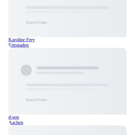
Karoline Frey
Ernsgaden
d-son
Aachen