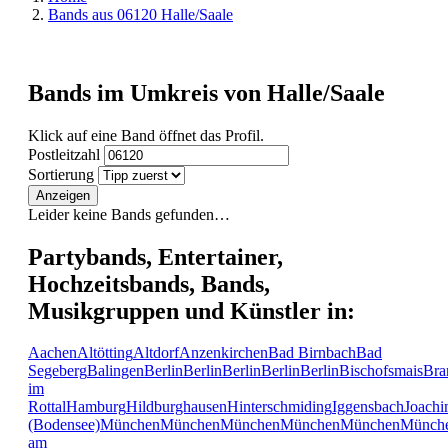
Bands aus 06120 Halle/Saale
Bands im Umkreis von Halle/Saale
Klick auf eine Band öffnet das Profil.
Postleitzahl
Sortierung
Anzeigen
Leider keine Bands gefunden…
Partybands, Entertainer,
Hochzeitsbands, Bands,
Musikgruppen und Künstler in:
Aachen
Altötting
Altdorf
Anzenkirchen
Bad Birnbach
Bad
Segeberg
Balingen
Berlin
Berlin
Berlin
Berlin
Berlin
Bischofsmais
Bra
im
Rottal
Hamburg
Hildburghausen
Hinterschmiding
Iggensbach
Joachi
(Bodensee)
München
München
München
München
München
Münch
am