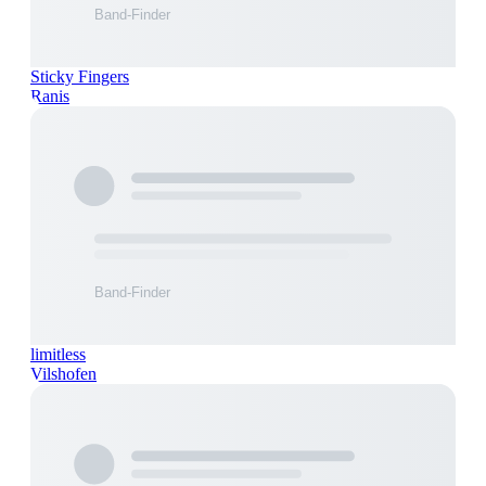
Sticky Fingers
Ranis
limitless
Vilshofen