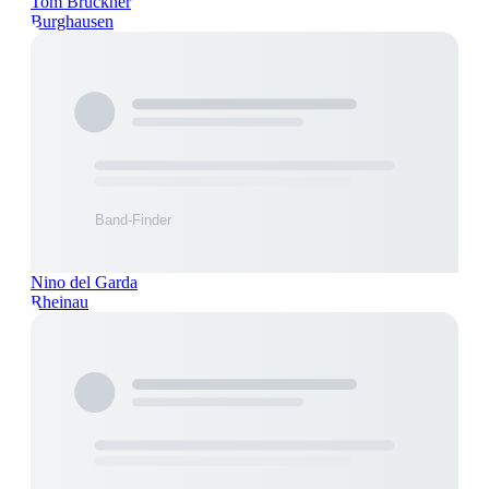
Tom Brückner
Burghausen
Nino del Garda
Rheinau