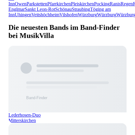
Inn
Owen
Parkstetten
Pfarrkirchen
Pleiskirchen
Pocking
Ranis
Regen
Englmar
Sankt Leon-Rot
Schönau
Straubing
Töging am
Inn
Uhingen
Veitshöchheim
Vilshofen
Würzburg
Würzburg
Würzbur
Die neuesten Bands im Band-Finder
bei MusikVilla
Lederhosen-Duo
Mitterskirchen