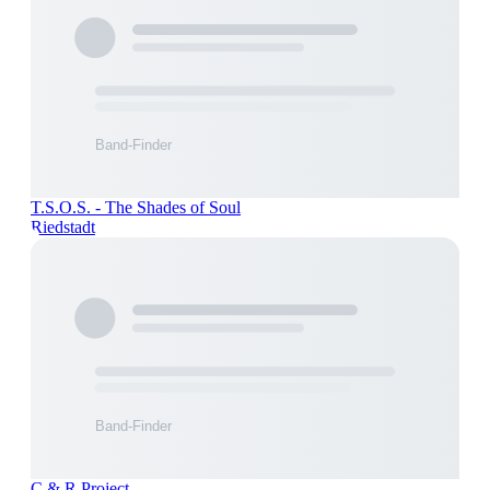
T.S.O.S. - The Shades of Soul
Riedstadt
C & R Project