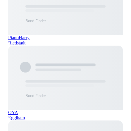
PianoHarry
Riedstadt
OYA
Egglham