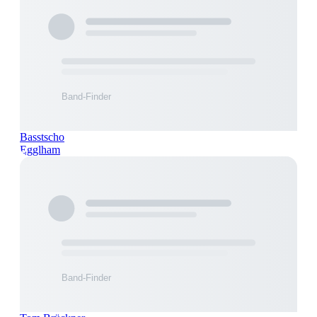
Basstscho
Egglham