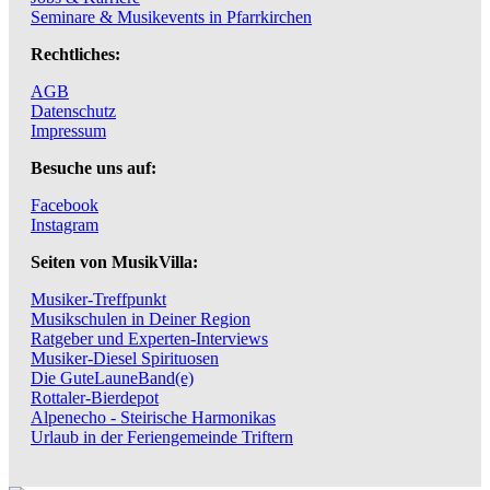
Seminare & Musikevents in Pfarrkirchen
Rechtliches:
AGB
Datenschutz
Impressum
Besuche uns auf:
Facebook
Instagram
Seiten von MusikVilla:
Musiker-Treffpunkt
Musikschulen in Deiner Region
Ratgeber und Experten-Interviews
Musiker-Diesel Spirituosen
Die GuteLauneBand(e)
Rottaler-Bierdepot
Alpenecho - Steirische Harmonikas
Urlaub in der Feriengemeinde Triftern