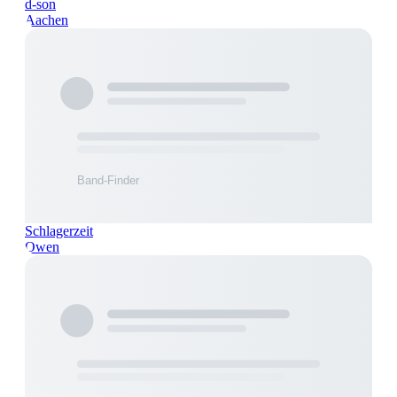
d-son
Aachen
Schlagerzeit
Owen