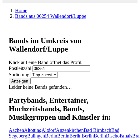
Home
Bands aus 06254 Wallendorf/Luppe
Bands im Umkreis von
Wallendorf/Luppe
Klick auf eine Band öffnet das Profil.
Postleitzahl
Sortierung
Anzeigen
Leider keine Bands gefunden…
Partybands, Entertainer,
Hochzeitsbands, Bands,
Musikgruppen und Künstler in:
Aachen
Altötting
Altdorf
Anzenkirchen
Bad Birnbach
Bad
Segeberg
Balingen
Berlin
Berlin
Berlin
Berlin
Berlin
Bischofsmais
Bra