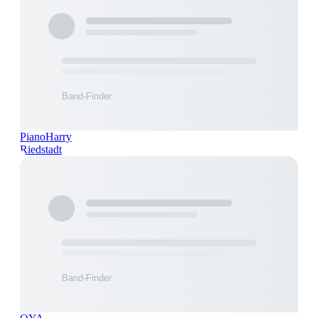
PianoHarry
Riedstadt