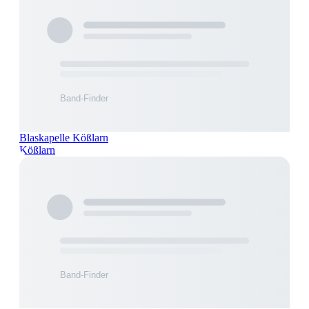
Blaskapelle Kößlarn
Kößlarn