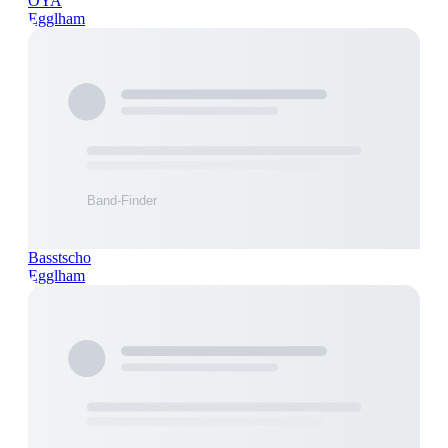
OYA
Egglham
Basstscho
Egglham