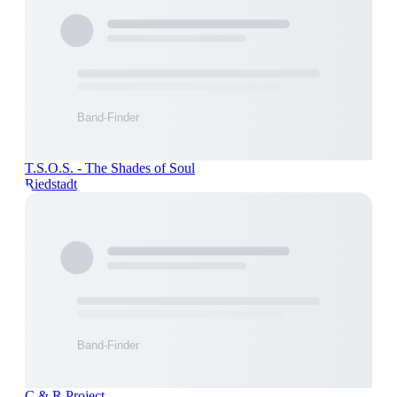
T.S.O.S. - The Shades of Soul
Riedstadt
C & R Project