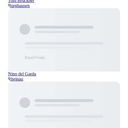
Tom Brückner
Burghausen
Nino del Garda
Rheinau