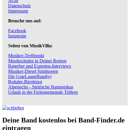
AGB
Datenschutz
Impressum
Besuche uns auf:
Facebook
Instagram
Seiten von MusikVilla:
Musiker-Treffpunkt
Musikschulen in Deiner Region
Ratgeber und Experten-Interviews
Musiker-Diesel Spirituosen
Die GuteLauneBand(e)
Rottaler-Bierdepot
Alpenecho - Steirische Harmonikas
Urlaub in der Feriengemeinde Triftern
Deine Band kostenlos bei Band-Finder.de
eintragen