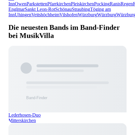
Inn
Owen
Parkstetten
Pfarrkirchen
Pleiskirchen
Pocking
Ranis
Regen
Englmar
Sankt Leon-Rot
Schönau
Straubing
Töging am
Inn
Uhingen
Veitshöchheim
Vilshofen
Würzburg
Würzburg
Würzbur
Die neuesten Bands im Band-Finder
bei MusikVilla
Lederhosen-Duo
Mitterskirchen