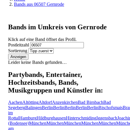
Bands aus 06507 Gernrode
Bands im Umkreis von Gernrode
Klick auf eine Band öffnet das Profil.
Postleitzahl
Sortierung
Anzeigen
Leider keine Bands gefunden…
Partybands, Entertainer,
Hochzeitsbands, Bands,
Musikgruppen und Künstler in:
Aachen
Altötting
Altdorf
Anzenkirchen
Bad Birnbach
Bad
Segeberg
Balingen
Berlin
Berlin
Berlin
Berlin
Berlin
Bischofsmais
Bra
im
Rottal
Hamburg
Hildburghausen
Hinterschmiding
Iggensbach
Joachi
(Bodensee)
München
München
München
München
München
Münch
am