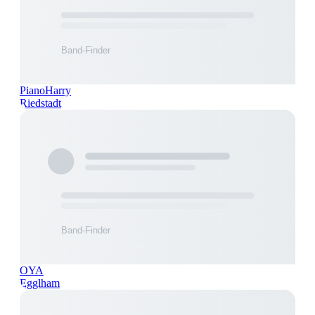
PianoHarry
Riedstadt
OYA
Egglham