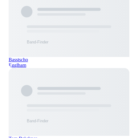
Basstscho
Egglham