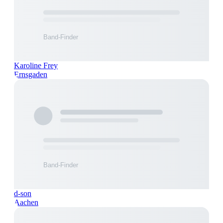
Karoline Frey
Ernsgaden
d-son
Aachen