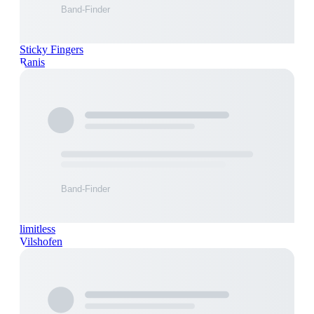
Sticky Fingers
Ranis
limitless
Vilshofen