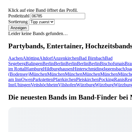
Klick auf eine Band öffnet das Profil.
Postleitzahl
Sortierung
Anzeigen
Leider keine Bands gefunden…
Partybands, Entertainer, Hochzeitsband
Aachen
Altötting
Altdorf
Anzenkirchen
Bad Birnbach
Bad
Segeberg
Balingen
Berlin
Berlin
Berlin
Berlin
Berlin
Bischofsmais
Bra
im Rottal
Hamburg
Hildburghausen
Hinterschmiding
Iggensbach
Joa
(Bodensee)
München
München
München
München
München
Münch
am Inn
Owen
Parkstetten
Pfarrkirchen
Pleiskirchen
Pocking
Ranis
Reg
Inn
Uhingen
Veitshöchheim
Vilshofen
Würzburg
Würzburg
Würzbur
Die neuesten Bands im Band-Finder bei 