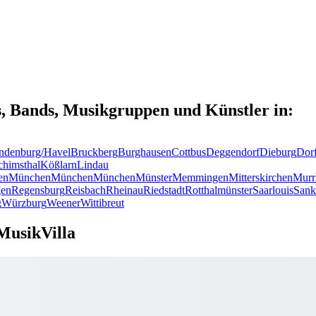
s, Bands, Musikgruppen und Künstler in:
ndenburg/Havel
Bruckberg
Burghausen
Cottbus
Deggendorf
Dieburg
Dor
chimsthal
Kößlarn
Lindau
en
München
München
München
Münster
Memmingen
Mitterskirchen
Murr
en
Regensburg
Reisbach
Rheinau
Riedstadt
Rotthalmünster
Saarlouis
Sank
g
Würzburg
Weener
Wittibreut
MusikVilla