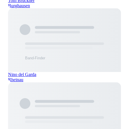
Tom Brückner
Burghausen
Nino del Garda
Rheinau