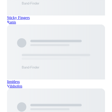
Sticky Fingers
Ranis
limitless
Vilshofen