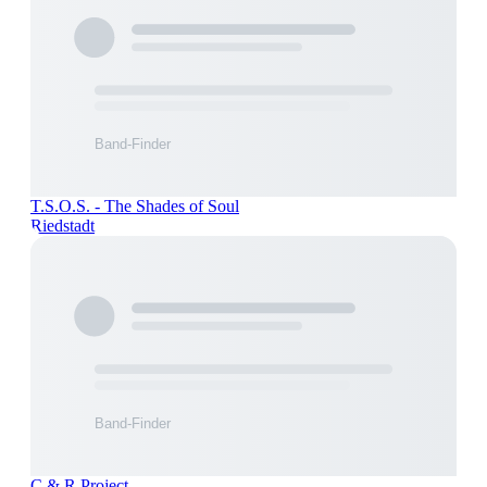
T.S.O.S. - The Shades of Soul
Riedstadt
C & R Project