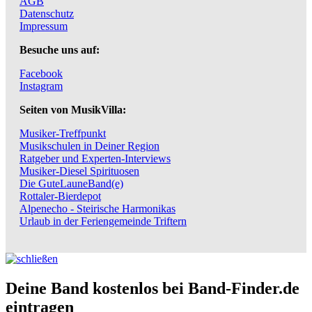
AGB
Datenschutz
Impressum
Besuche uns auf:
Facebook
Instagram
Seiten von MusikVilla:
Musiker-Treffpunkt
Musikschulen in Deiner Region
Ratgeber und Experten-Interviews
Musiker-Diesel Spirituosen
Die GuteLauneBand(e)
Rottaler-Bierdepot
Alpenecho - Steirische Harmonikas
Urlaub in der Feriengemeinde Triftern
Deine Band kostenlos bei Band-Finder.de
eintragen