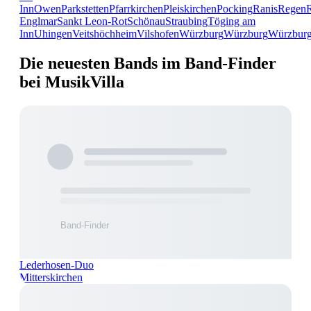
Inn
Owen
Parkstetten
Pfarrkirchen
Pleiskirchen
Pocking
Ranis
Regen
Englmar
Sankt Leon-Rot
Schönau
Straubing
Töging am
Inn
Uhingen
Veitshöchheim
Vilshofen
Würzburg
Würzburg
Würzbur
Die neuesten Bands im Band-Finder
bei MusikVilla
Lederhosen-Duo
Mitterskirchen