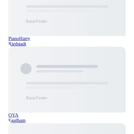
PianoHarry
Riedstadt
OYA
Egglham