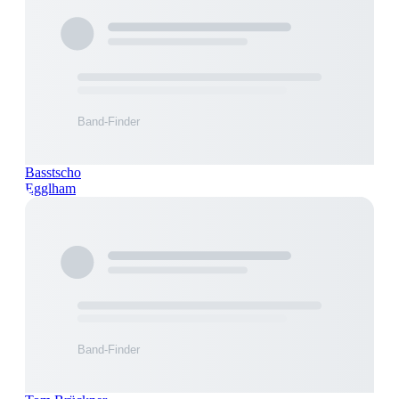
Basstscho
Egglham