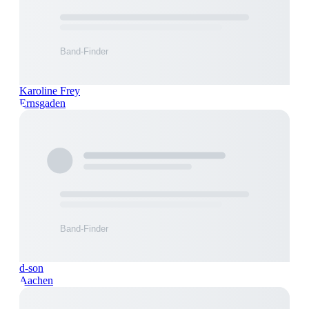
Karoline Frey
Ernsgaden
d-son
Aachen