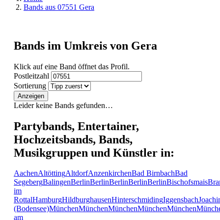
Bands aus 07551 Gera
Bands im Umkreis von Gera
Klick auf eine Band öffnet das Profil.
Postleitzahl
Sortierung
Anzeigen
Leider keine Bands gefunden…
Partybands, Entertainer,
Hochzeitsbands, Bands,
Musikgruppen und Künstler in:
Aachen
Altötting
Altdorf
Anzenkirchen
Bad Birnbach
Bad
Segeberg
Balingen
Berlin
Berlin
Berlin
Berlin
Berlin
Bischofsmais
Bra
im
Rottal
Hamburg
Hildburghausen
Hinterschmiding
Iggensbach
Joachi
(Bodensee)
München
München
München
München
München
Münch
am