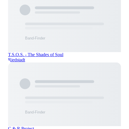
T.S.O.S. - The Shades of Soul
Riedstadt
C & R Project