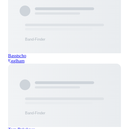
Basstscho
Egglham