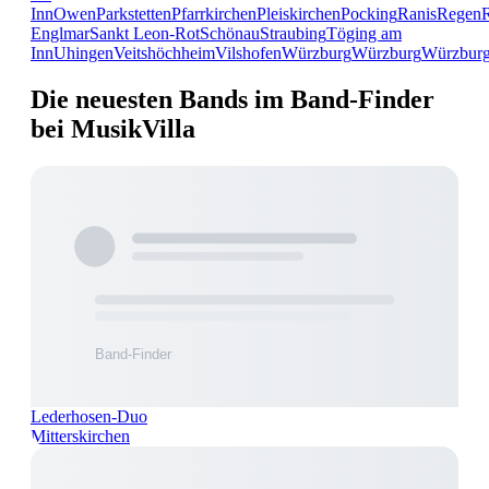
Inn
Owen
Parkstetten
Pfarrkirchen
Pleiskirchen
Pocking
Ranis
Regen
Englmar
Sankt Leon-Rot
Schönau
Straubing
Töging am
Inn
Uhingen
Veitshöchheim
Vilshofen
Würzburg
Würzburg
Würzbur
Die neuesten Bands im Band-Finder
bei MusikVilla
Lederhosen-Duo
Mitterskirchen