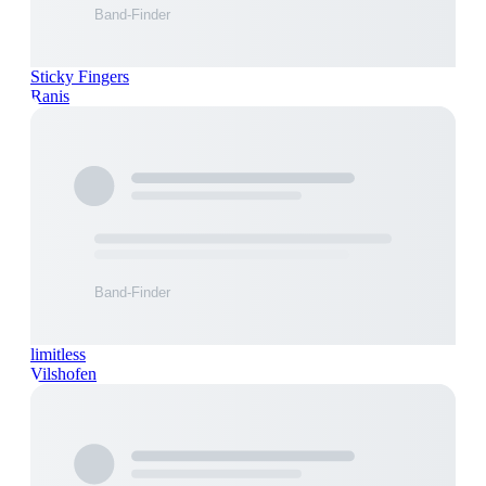
Sticky Fingers
Ranis
limitless
Vilshofen