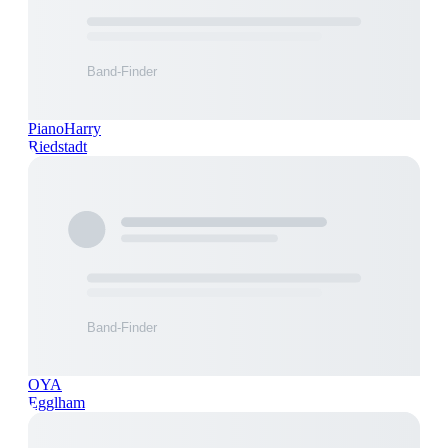
PianoHarry
Riedstadt
OYA
Egglham