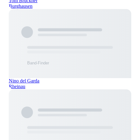
Tom Brückner
Burghausen
Nino del Garda
Rheinau