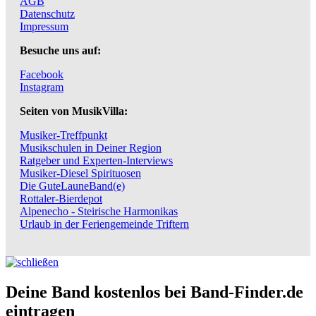
AGB
Datenschutz
Impressum
Besuche uns auf:
Facebook
Instagram
Seiten von MusikVilla:
Musiker-Treffpunkt
Musikschulen in Deiner Region
Ratgeber und Experten-Interviews
Musiker-Diesel Spirituosen
Die GuteLauneBand(e)
Rottaler-Bierdepot
Alpenecho - Steirische Harmonikas
Urlaub in der Feriengemeinde Triftern
Deine Band kostenlos bei Band-Finder.de
eintragen