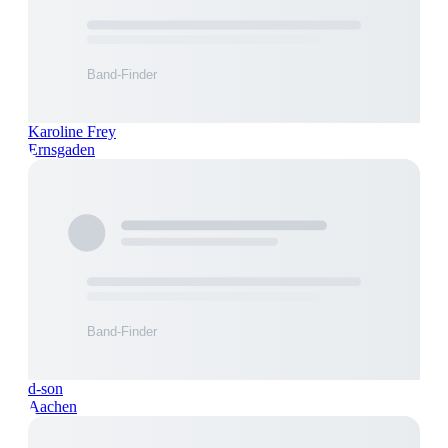
Karoline Frey
Ernsgaden
d-son
Aachen