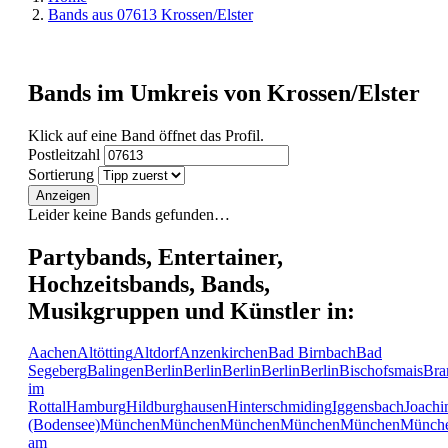
Bands aus 07613 Krossen/Elster
Bands im Umkreis von Krossen/Elster
Klick auf eine Band öffnet das Profil.
Postleitzahl
Sortierung
Anzeigen
Leider keine Bands gefunden…
Partybands, Entertainer,
Hochzeitsbands, Bands,
Musikgruppen und Künstler in:
Aachen
Altötting
Altdorf
Anzenkirchen
Bad Birnbach
Bad
Segeberg
Balingen
Berlin
Berlin
Berlin
Berlin
Berlin
Bischofsmais
Bra
im
Rottal
Hamburg
Hildburghausen
Hinterschmiding
Iggensbach
Joachi
(Bodensee)
München
München
München
München
München
Münch
am