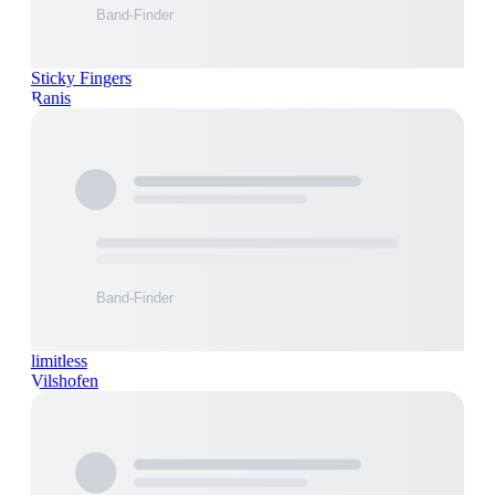
Sticky Fingers
Ranis
limitless
Vilshofen