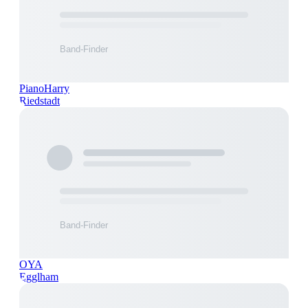
PianoHarry
Riedstadt
OYA
Egglham