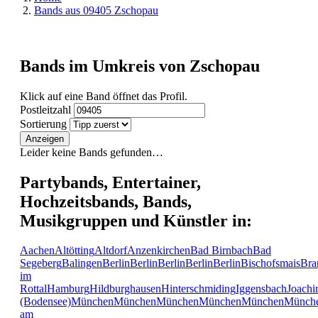
Bands aus 09405 Zschopau
Bands im Umkreis von Zschopau
Klick auf eine Band öffnet das Profil.
Postleitzahl
Sortierung
Anzeigen
Leider keine Bands gefunden…
Partybands, Entertainer,
Hochzeitsbands, Bands,
Musikgruppen und Künstler in:
Aachen
Altötting
Altdorf
Anzenkirchen
Bad Birnbach
Bad
Segeberg
Balingen
Berlin
Berlin
Berlin
Berlin
Berlin
Bischofsmais
Bra
im
Rottal
Hamburg
Hildburghausen
Hinterschmiding
Iggensbach
Joachi
(Bodensee)
München
München
München
München
München
Münch
am