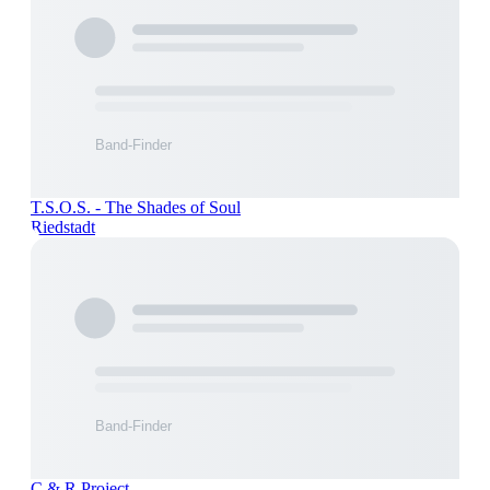
T.S.O.S. - The Shades of Soul
Riedstadt
C & R Project