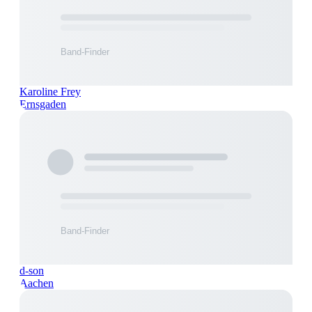
Karoline Frey
Ernsgaden
d-son
Aachen