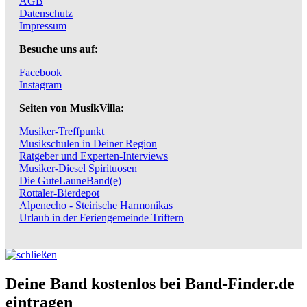
AGB
Datenschutz
Impressum
Besuche uns auf:
Facebook
Instagram
Seiten von MusikVilla:
Musiker-Treffpunkt
Musikschulen in Deiner Region
Ratgeber und Experten-Interviews
Musiker-Diesel Spirituosen
Die GuteLauneBand(e)
Rottaler-Bierdepot
Alpenecho - Steirische Harmonikas
Urlaub in der Feriengemeinde Triftern
Deine Band kostenlos bei Band-Finder.de
eintragen