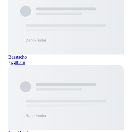
Basstscho
Egglham