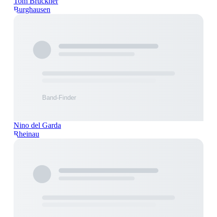
Tom Brückner
Burghausen
Nino del Garda
Rheinau