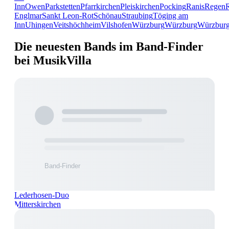
Inn
Owen
Parkstetten
Pfarrkirchen
Pleiskirchen
Pocking
Ranis
Regen
Englmar
Sankt Leon-Rot
Schönau
Straubing
Töging am
Inn
Uhingen
Veitshöchheim
Vilshofen
Würzburg
Würzburg
Würzbur
Die neuesten Bands im Band-Finder
bei MusikVilla
Lederhosen-Duo
Mitterskirchen