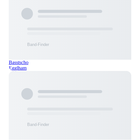
Basstscho
Egglham