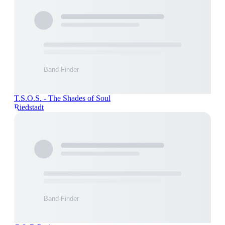
T.S.O.S. - The Shades of Soul
Riedstadt