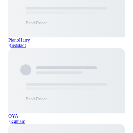
PianoHarry
Riedstadt
OYA
Egglham