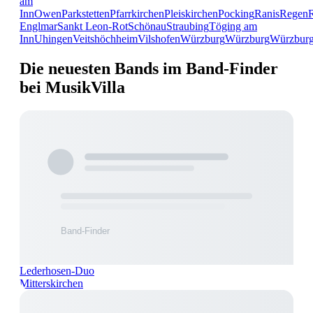
am
Inn
Owen
Parkstetten
Pfarrkirchen
Pleiskirchen
Pocking
Ranis
Regen
Englmar
Sankt Leon-Rot
Schönau
Straubing
Töging am
Inn
Uhingen
Veitshöchheim
Vilshofen
Würzburg
Würzburg
Würzbur
Die neuesten Bands im Band-Finder
bei MusikVilla
Lederhosen-Duo
Mitterskirchen