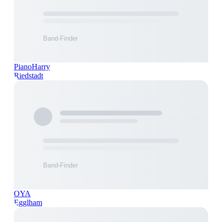
PianoHarry
Riedstadt
OYA
Egglham