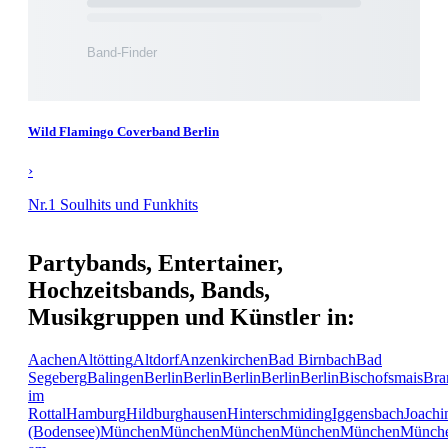
Wild Flamingo Coverband Berlin
›
Nr.1 Soulhits und Funkhits
Partybands, Entertainer,
Hochzeitsbands, Bands,
Musikgruppen und Künstler in:
Aachen
Altötting
Altdorf
Anzenkirchen
Bad Birnbach
Bad
Segeberg
Balingen
Berlin
Berlin
Berlin
Berlin
Berlin
Bischofsmais
Bra
im
Rottal
Hamburg
Hildburghausen
Hinterschmiding
Iggensbach
Joachi
(Bodensee)
München
München
München
München
München
Münch