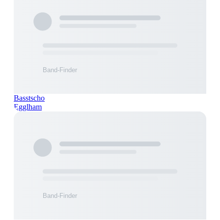
Basstscho
Egglham