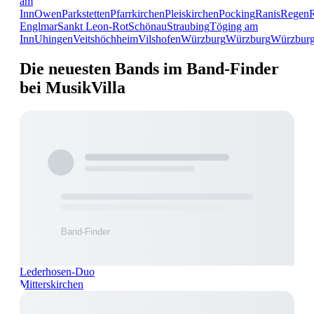
am
Inn
Owen
Parkstetten
Pfarrkirchen
Pleiskirchen
Pocking
Ranis
Regen
Englmar
Sankt Leon-Rot
Schönau
Straubing
Töging am
Inn
Uhingen
Veitshöchheim
Vilshofen
Würzburg
Würzburg
Würzbur
Die neuesten Bands im Band-Finder
bei MusikVilla
Lederhosen-Duo
Mitterskirchen