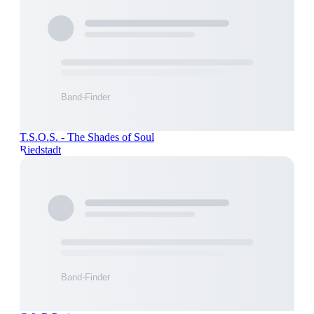
T.S.O.S. - The Shades of Soul
Riedstadt