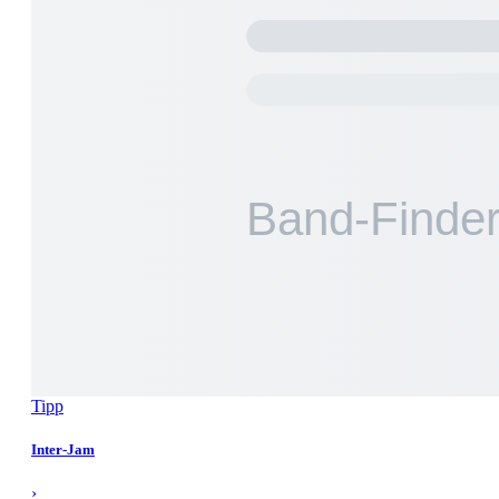
Tipp
Inter-Jam
›