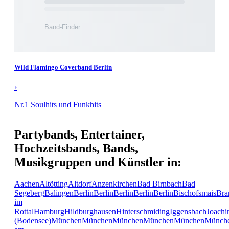
Wild Flamingo Coverband Berlin
›
Nr.1 Soulhits und Funkhits
Partybands, Entertainer,
Hochzeitsbands, Bands,
Musikgruppen und Künstler in:
Aachen
Altötting
Altdorf
Anzenkirchen
Bad Birnbach
Bad
Segeberg
Balingen
Berlin
Berlin
Berlin
Berlin
Berlin
Bischofsmais
Bra
im
Rottal
Hamburg
Hildburghausen
Hinterschmiding
Iggensbach
Joachi
(Bodensee)
München
München
München
München
München
Münch