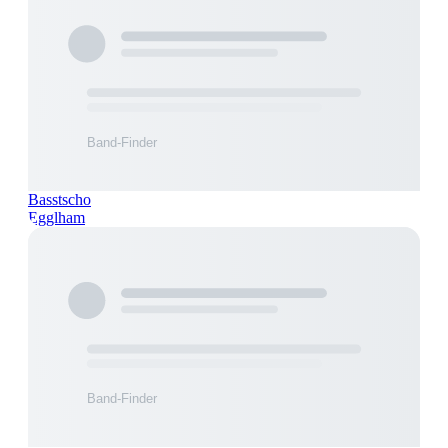
Basstscho
Egglham