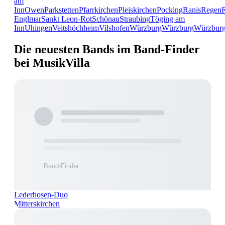
am
Inn
Owen
Parkstetten
Pfarrkirchen
Pleiskirchen
Pocking
Ranis
Regen
Englmar
Sankt Leon-Rot
Schönau
Straubing
Töging am
Inn
Uhingen
Veitshöchheim
Vilshofen
Würzburg
Würzburg
Würzbur
Die neuesten Bands im Band-Finder
bei MusikVilla
Lederhosen-Duo
Mitterskirchen