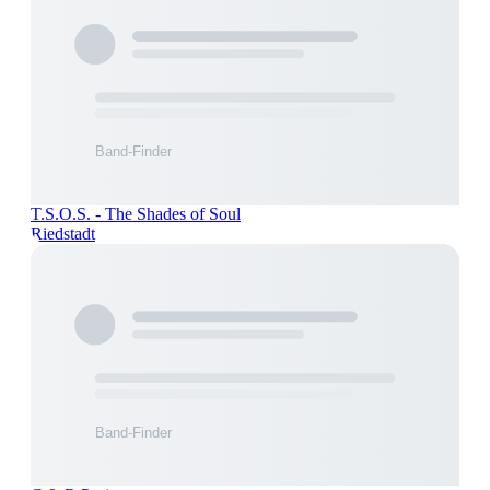
T.S.O.S. - The Shades of Soul
Riedstadt