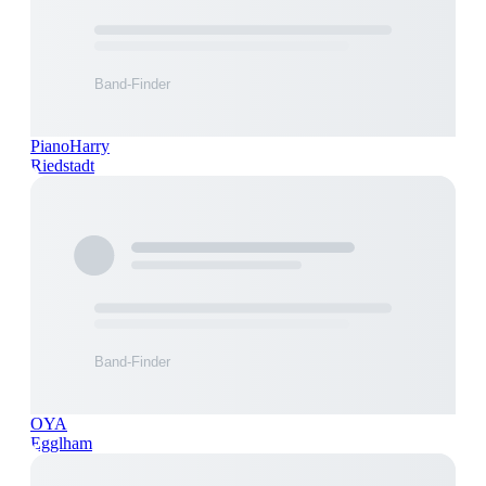
PianoHarry
Riedstadt
OYA
Egglham