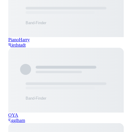
PianoHarry
Riedstadt
OYA
Egglham