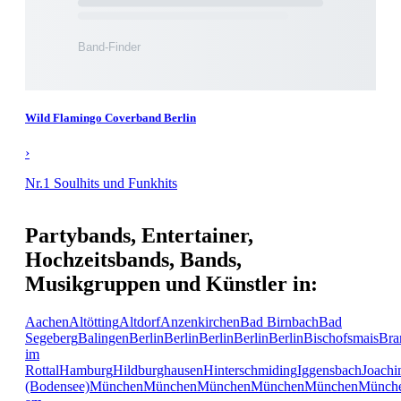
Wild Flamingo Coverband Berlin
›
Nr.1 Soulhits und Funkhits
Partybands, Entertainer,
Hochzeitsbands, Bands,
Musikgruppen und Künstler in:
Aachen
Altötting
Altdorf
Anzenkirchen
Bad Birnbach
Bad
Segeberg
Balingen
Berlin
Berlin
Berlin
Berlin
Berlin
Bischofsmais
Bra
im
Rottal
Hamburg
Hildburghausen
Hinterschmiding
Iggensbach
Joachi
(Bodensee)
München
München
München
München
München
Münch