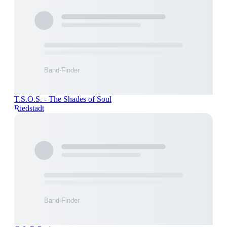
T.S.O.S. - The Shades of Soul
Riedstadt