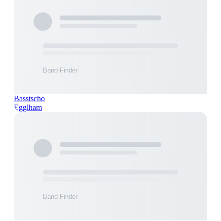
Basstscho
Egglham