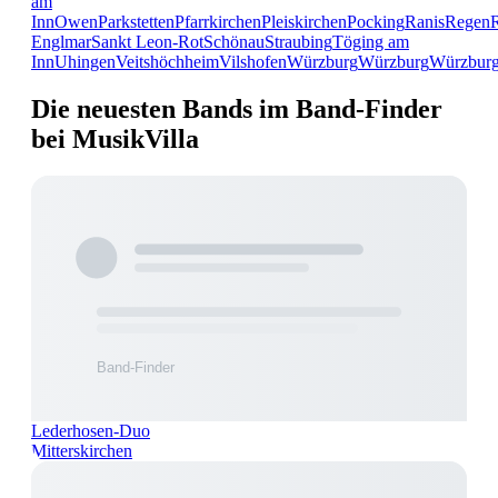
am
Inn
Owen
Parkstetten
Pfarrkirchen
Pleiskirchen
Pocking
Ranis
Regen
Englmar
Sankt Leon-Rot
Schönau
Straubing
Töging am
Inn
Uhingen
Veitshöchheim
Vilshofen
Würzburg
Würzburg
Würzbur
Die neuesten Bands im Band-Finder
bei MusikVilla
Lederhosen-Duo
Mitterskirchen