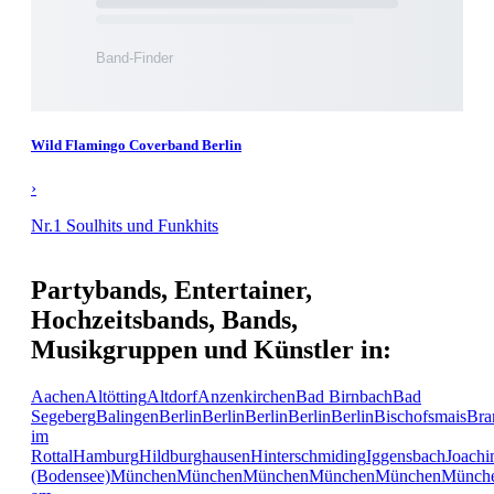
Wild Flamingo Coverband Berlin
›
Nr.1 Soulhits und Funkhits
Partybands, Entertainer,
Hochzeitsbands, Bands,
Musikgruppen und Künstler in:
Aachen
Altötting
Altdorf
Anzenkirchen
Bad Birnbach
Bad
Segeberg
Balingen
Berlin
Berlin
Berlin
Berlin
Berlin
Bischofsmais
Bra
im
Rottal
Hamburg
Hildburghausen
Hinterschmiding
Iggensbach
Joachi
(Bodensee)
München
München
München
München
München
Münch