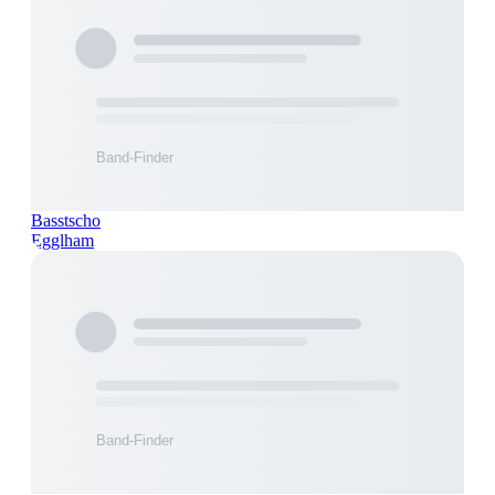
Basstscho
Egglham