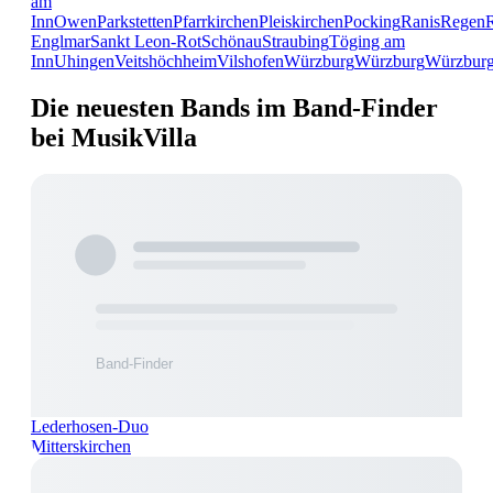
am
Inn
Owen
Parkstetten
Pfarrkirchen
Pleiskirchen
Pocking
Ranis
Regen
Englmar
Sankt Leon-Rot
Schönau
Straubing
Töging am
Inn
Uhingen
Veitshöchheim
Vilshofen
Würzburg
Würzburg
Würzbur
Die neuesten Bands im Band-Finder
bei MusikVilla
Lederhosen-Duo
Mitterskirchen