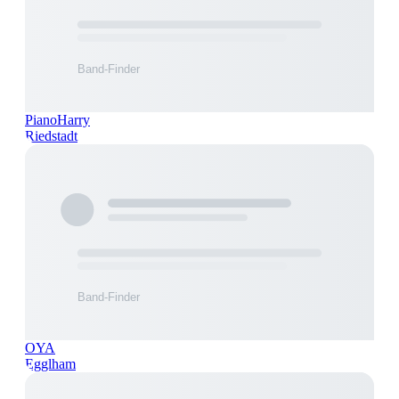
PianoHarry
Riedstadt
OYA
Egglham