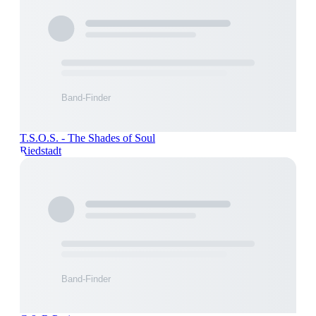
T.S.O.S. - The Shades of Soul
Riedstadt