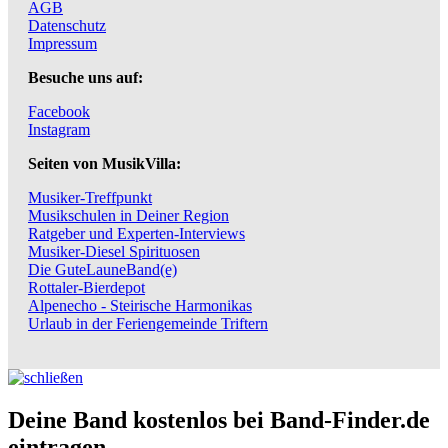
AGB
Datenschutz
Impressum
Besuche uns auf:
Facebook
Instagram
Seiten von MusikVilla:
Musiker-Treffpunkt
Musikschulen in Deiner Region
Ratgeber und Experten-Interviews
Musiker-Diesel Spirituosen
Die GuteLauneBand(e)
Rottaler-Bierdepot
Alpenecho - Steirische Harmonikas
Urlaub in der Feriengemeinde Triftern
Deine Band kostenlos bei Band-Finder.de
eintragen