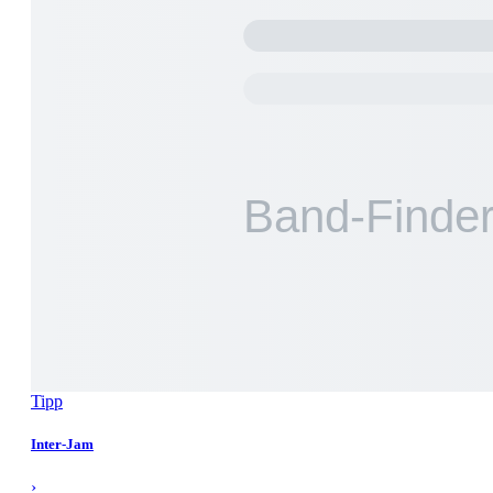
Tipp
Inter-Jam
›