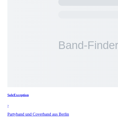
SoleException
›
Partyband und Coverband aus Berlin