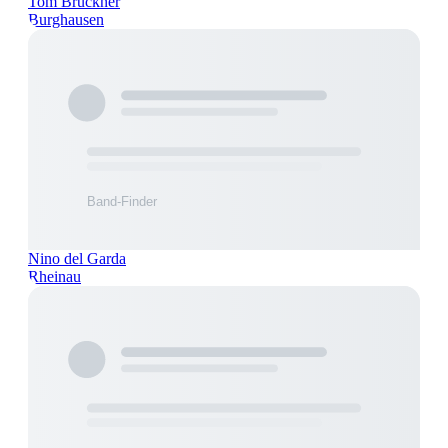
Tom Brückner
Burghausen
Nino del Garda
Rheinau