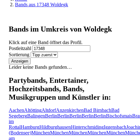
Bands aus 17348 Woldegk
Bands im Umkreis von Woldegk
Klick auf eine Band öffnet das Profil.
Postleitzahl
Sortierung
Anzeigen
Leider keine Bands gefunden…
Partybands, Entertainer,
Hochzeitsbands, Bands,
Musikgruppen und Künstler in:
Aachen
Altötting
Altdorf
Anzenkirchen
Bad Birnbach
Bad
Segeberg
Balingen
Berlin
Berlin
Berlin
Berlin
Berlin
Bischofsmais
Bra
im
Rottal
Hamburg
Hildburghausen
Hinterschmiding
Iggensbach
Joachi
(Bodensee)
München
München
München
München
München
Münch
am