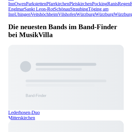
Inn
Owen
Parkstetten
Pfarrkirchen
Pleiskirchen
Pocking
Ranis
Regen
Englmar
Sankt Leon-Rot
Schönau
Straubing
Töging am
Inn
Uhingen
Veitshöchheim
Vilshofen
Würzburg
Würzburg
Würzbur
Die neuesten Bands im Band-Finder
bei MusikVilla
Lederhosen-Duo
Mitterskirchen