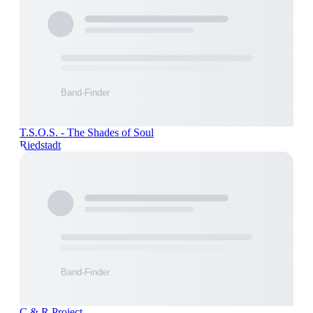
T.S.O.S. - The Shades of Soul
Riedstadt
C & R Project