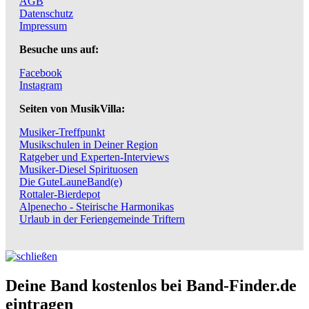
AGB
Datenschutz
Impressum
Besuche uns auf:
Facebook
Instagram
Seiten von MusikVilla:
Musiker-Treffpunkt
Musikschulen in Deiner Region
Ratgeber und Experten-Interviews
Musiker-Diesel Spirituosen
Die GuteLauneBand(e)
Rottaler-Bierdepot
Alpenecho - Steirische Harmonikas
Urlaub in der Feriengemeinde Triftern
Deine Band kostenlos bei Band-Finder.de
eintragen