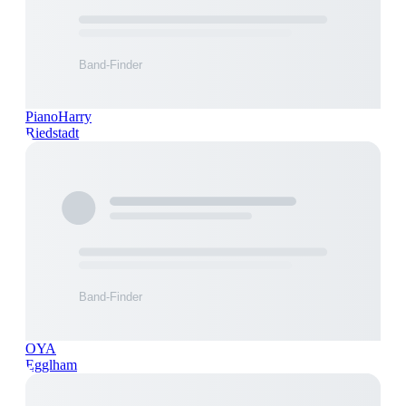
PianoHarry
Riedstadt
OYA
Egglham