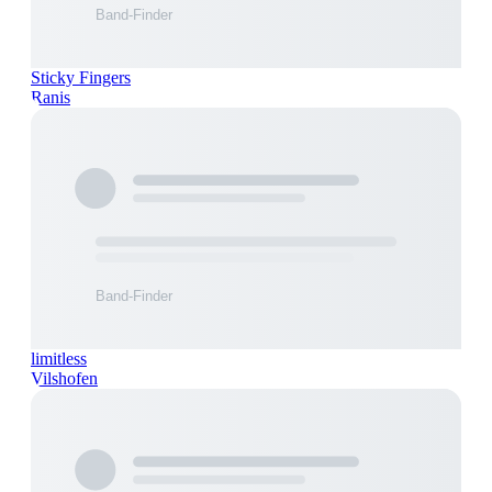
Sticky Fingers
Ranis
limitless
Vilshofen