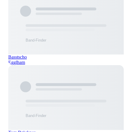
Basstscho
Egglham