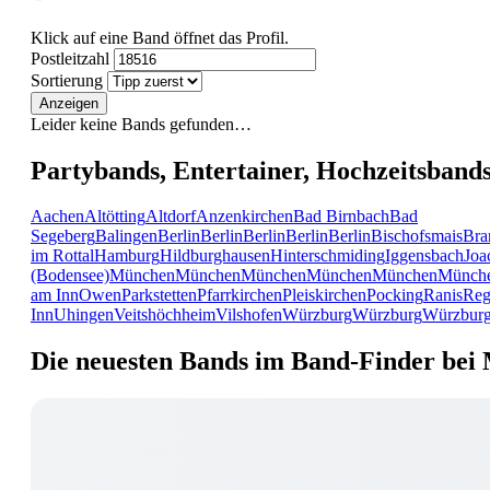
Klick auf eine Band öffnet das Profil.
Postleitzahl
Sortierung
Anzeigen
Leider keine Bands gefunden…
Partybands, Entertainer, Hochzeitsband
Aachen
Altötting
Altdorf
Anzenkirchen
Bad Birnbach
Bad
Segeberg
Balingen
Berlin
Berlin
Berlin
Berlin
Berlin
Bischofsmais
Bra
im Rottal
Hamburg
Hildburghausen
Hinterschmiding
Iggensbach
Joa
(Bodensee)
München
München
München
München
München
Münch
am Inn
Owen
Parkstetten
Pfarrkirchen
Pleiskirchen
Pocking
Ranis
Reg
Inn
Uhingen
Veitshöchheim
Vilshofen
Würzburg
Würzburg
Würzbur
Die neuesten Bands im Band-Finder bei 