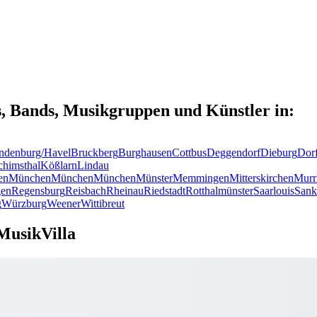
s, Bands, Musikgruppen und Künstler in:
ndenburg/Havel
Bruckberg
Burghausen
Cottbus
Deggendorf
Dieburg
Dor
chimsthal
Kößlarn
Lindau
en
München
München
München
Münster
Memmingen
Mitterskirchen
Murr
en
Regensburg
Reisbach
Rheinau
Riedstadt
Rotthalmünster
Saarlouis
Sank
g
Würzburg
Weener
Wittibreut
MusikVilla