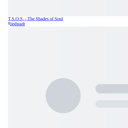
T.S.O.S. - The Shades of Soul
Riedstadt