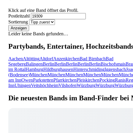
Klick auf eine Band öffnet das Profil.
Postleitzahl
Sortierung
Anzeigen
Leider keine Bands gefunden…
Partybands, Entertainer, Hochzeitsband
Aachen
Altötting
Altdorf
Anzenkirchen
Bad Birnbach
Bad
Segeberg
Balingen
Berlin
Berlin
Berlin
Berlin
Berlin
Bischofsmais
Bra
im Rottal
Hamburg
Hildburghausen
Hinterschmiding
Iggensbach
Joa
(Bodensee)
München
München
München
München
München
Münch
am Inn
Owen
Parkstetten
Pfarrkirchen
Pleiskirchen
Pocking
Ranis
Reg
Inn
Uhingen
Veitshöchheim
Vilshofen
Würzburg
Würzburg
Würzbur
Die neuesten Bands im Band-Finder bei 