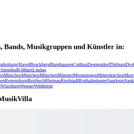
s, Bands, Musikgruppen und Künstler in:
ndenburg/Havel
Bruckberg
Burghausen
Cottbus
Deggendorf
Dieburg
Dor
chimsthal
Kößlarn
Lindau
en
München
München
München
Münster
Memmingen
Mitterskirchen
Murr
en
Regensburg
Reisbach
Rheinau
Riedstadt
Rotthalmünster
Saarlouis
Sank
g
Würzburg
Weener
Wittibreut
MusikVilla