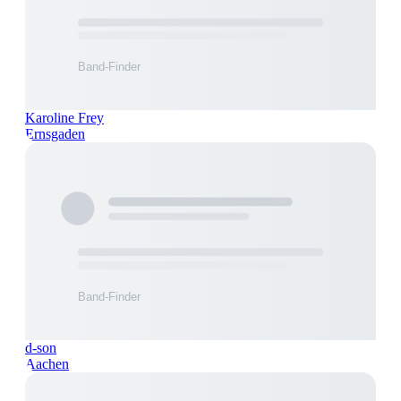
Karoline Frey
Ernsgaden
d-son
Aachen