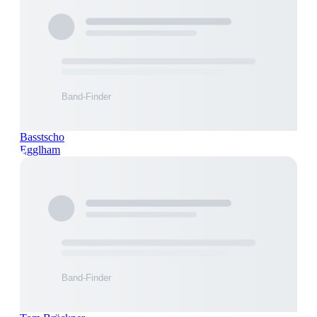
Basstscho
Egglham