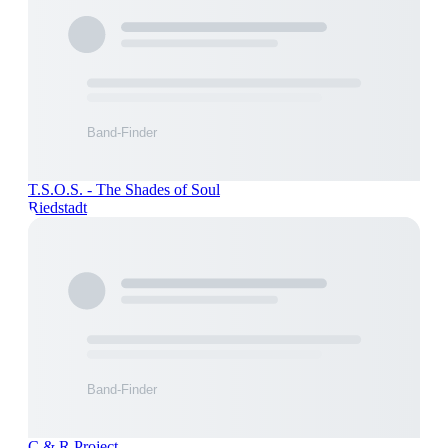
T.S.O.S. - The Shades of Soul
Riedstadt
C & R Project