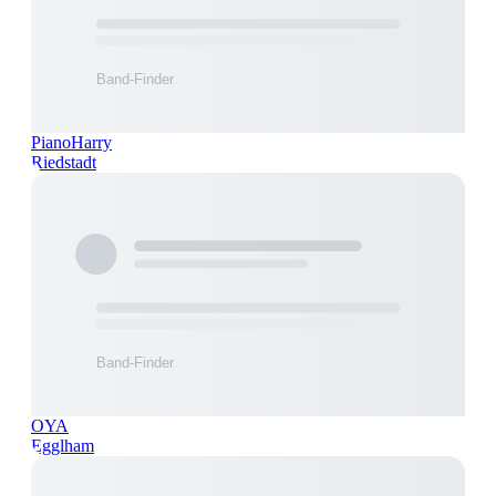
PianoHarry
Riedstadt
OYA
Egglham