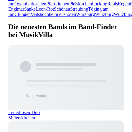
Inn
Owen
Parkstetten
Pfarrkirchen
Pleiskirchen
Pocking
Ranis
Regen
Englmar
Sankt Leon-Rot
Schönau
Straubing
Töging am
Inn
Uhingen
Veitshöchheim
Vilshofen
Würzburg
Würzburg
Würzbur
Die neuesten Bands im Band-Finder
bei MusikVilla
Lederhosen-Duo
Mitterskirchen