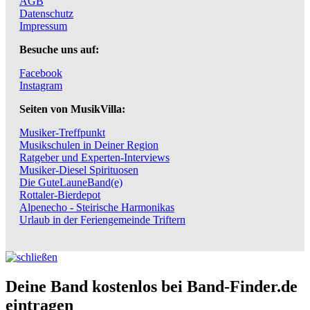
AGB
Datenschutz
Impressum
Besuche uns auf:
Facebook
Instagram
Seiten von MusikVilla:
Musiker-Treffpunkt
Musikschulen in Deiner Region
Ratgeber und Experten-Interviews
Musiker-Diesel Spirituosen
Die GuteLauneBand(e)
Rottaler-Bierdepot
Alpenecho - Steirische Harmonikas
Urlaub in der Feriengemeinde Triftern
Deine Band kostenlos bei Band-Finder.de
eintragen