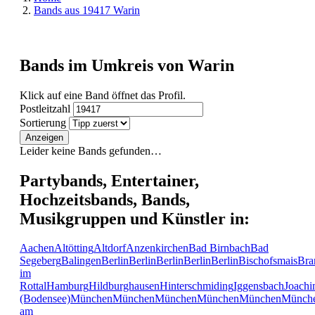
Bands aus 19417 Warin
Bands im Umkreis von Warin
Klick auf eine Band öffnet das Profil.
Postleitzahl
Sortierung
Anzeigen
Leider keine Bands gefunden…
Partybands, Entertainer,
Hochzeitsbands, Bands,
Musikgruppen und Künstler in:
Aachen
Altötting
Altdorf
Anzenkirchen
Bad Birnbach
Bad
Segeberg
Balingen
Berlin
Berlin
Berlin
Berlin
Berlin
Bischofsmais
Bra
im
Rottal
Hamburg
Hildburghausen
Hinterschmiding
Iggensbach
Joachi
(Bodensee)
München
München
München
München
München
Münch
am