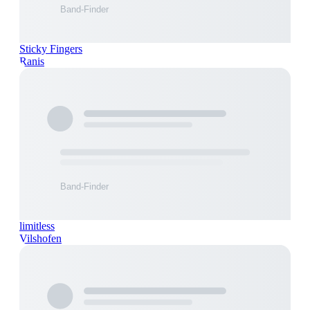
Sticky Fingers
Ranis
limitless
Vilshofen