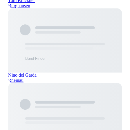
Tom Brückner
Burghausen
Nino del Garda
Rheinau