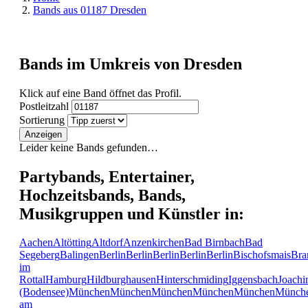
Bands aus 01187 Dresden
Bands im Umkreis von Dresden
Klick auf eine Band öffnet das Profil.
Postleitzahl
Sortierung
Anzeigen
Leider keine Bands gefunden…
Partybands, Entertainer,
Hochzeitsbands, Bands,
Musikgruppen und Künstler in:
Aachen
Altötting
Altdorf
Anzenkirchen
Bad Birnbach
Bad
Segeberg
Balingen
Berlin
Berlin
Berlin
Berlin
Berlin
Bischofsmais
Bra
im
Rottal
Hamburg
Hildburghausen
Hinterschmiding
Iggensbach
Joachi
(Bodensee)
München
München
München
München
München
Münch
am