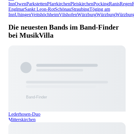
Inn
Owen
Parkstetten
Pfarrkirchen
Pleiskirchen
Pocking
Ranis
Regen
Englmar
Sankt Leon-Rot
Schönau
Straubing
Töging am
Inn
Uhingen
Veitshöchheim
Vilshofen
Würzburg
Würzburg
Würzbur
Die neuesten Bands im Band-Finder
bei MusikVilla
Lederhosen-Duo
Mitterskirchen