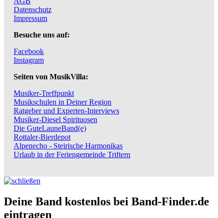
AGB
Datenschutz
Impressum
Besuche uns auf:
Facebook
Instagram
Seiten von MusikVilla:
Musiker-Treffpunkt
Musikschulen in Deiner Region
Ratgeber und Experten-Interviews
Musiker-Diesel Spirituosen
Die GuteLauneBand(e)
Rottaler-Bierdepot
Alpenecho - Steirische Harmonikas
Urlaub in der Feriengemeinde Triftern
Deine Band kostenlos bei Band-Finder.de
eintragen