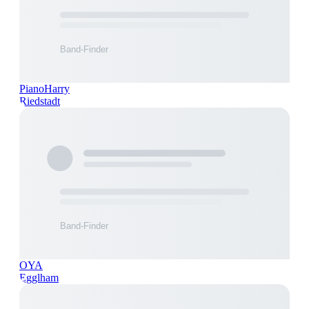
PianoHarry
Riedstadt
OYA
Egglham