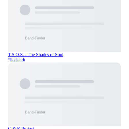
T.S.O.S. - The Shades of Soul
Riedstadt
C & R Project