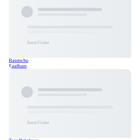
Basstscho
Egglham