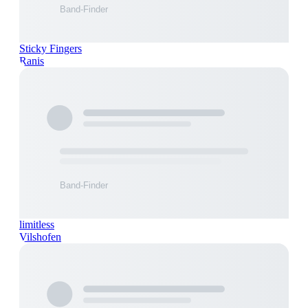
Sticky Fingers
Ranis
limitless
Vilshofen