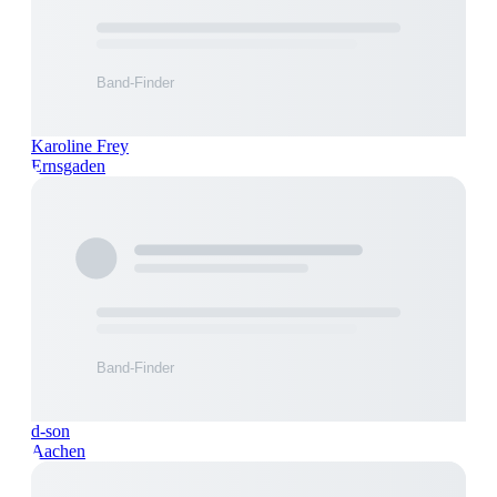
Karoline Frey
Ernsgaden
d-son
Aachen