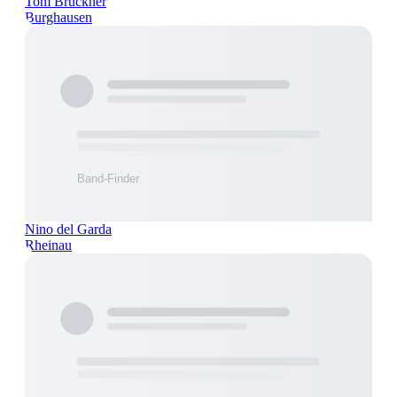
Tom Brückner
Burghausen
Nino del Garda
Rheinau