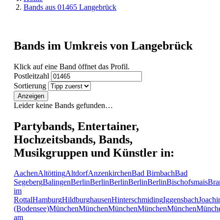
Bands aus 01465 Langebrück
Bands im Umkreis von Langebrück
Klick auf eine Band öffnet das Profil.
Postleitzahl
Sortierung
Anzeigen
Leider keine Bands gefunden…
Partybands, Entertainer,
Hochzeitsbands, Bands,
Musikgruppen und Künstler in:
Aachen
Altötting
Altdorf
Anzenkirchen
Bad Birnbach
Bad
Segeberg
Balingen
Berlin
Berlin
Berlin
Berlin
Berlin
Bischofsmais
Bra
im
Rottal
Hamburg
Hildburghausen
Hinterschmiding
Iggensbach
Joachi
(Bodensee)
München
München
München
München
München
Münch
am