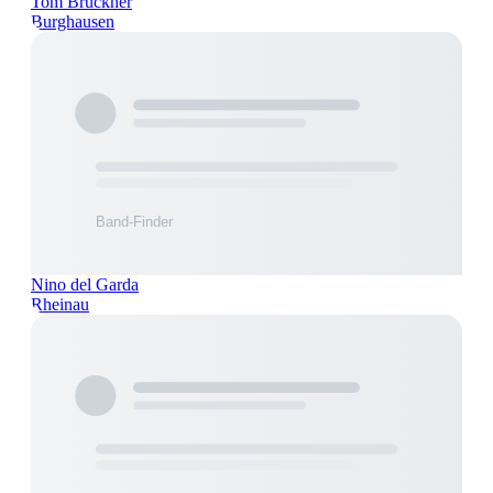
Tom Brückner
Burghausen
Nino del Garda
Rheinau