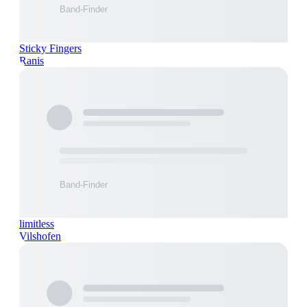
Sticky Fingers
Ranis
limitless
Vilshofen