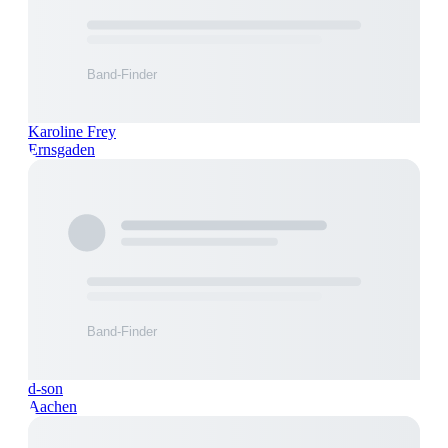
Karoline Frey
Ernsgaden
d-son
Aachen