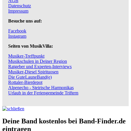
AGB
Datenschutz
Impressum
Besuche uns auf:
Facebook
Instagram
Seiten von MusikVilla:
Musiker-Treffpunkt
Musikschulen in Deiner Region
Ratgeber und Experten-Interviews
Musiker-Diesel Spirituosen
Die GuteLauneBand(e)
Rottaler-Bierdepot
Alpenecho - Steirische Harmonikas
Urlaub in der Feriengemeinde Triftern
Deine Band kostenlos bei Band-Finder.de
eintragen