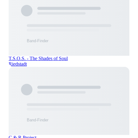
T.S.O.S. - The Shades of Soul
Riedstadt
C & R Project