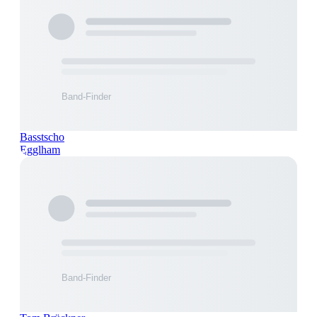
Basstscho
Egglham