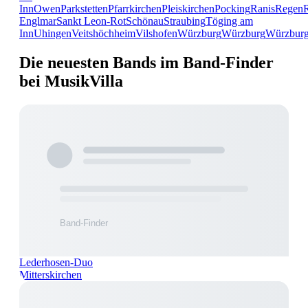
Inn
Owen
Parkstetten
Pfarrkirchen
Pleiskirchen
Pocking
Ranis
Regen
Englmar
Sankt Leon-Rot
Schönau
Straubing
Töging am
Inn
Uhingen
Veitshöchheim
Vilshofen
Würzburg
Würzburg
Würzbur
Die neuesten Bands im Band-Finder
bei MusikVilla
Lederhosen-Duo
Mitterskirchen