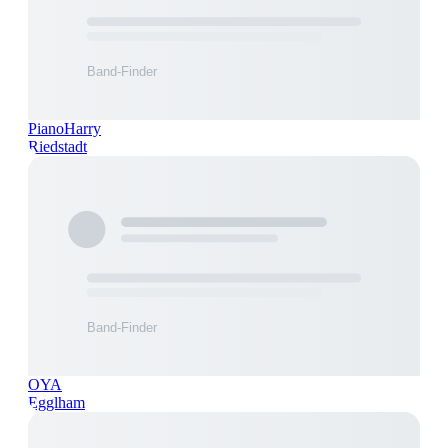
PianoHarry
Riedstadt
OYA
Egglham