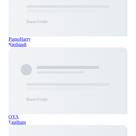
PianoHarry
Riedstadt
OYA
Egglham