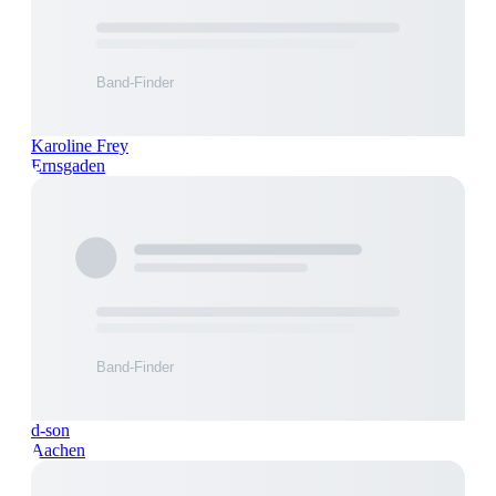
Karoline Frey
Ernsgaden
d-son
Aachen