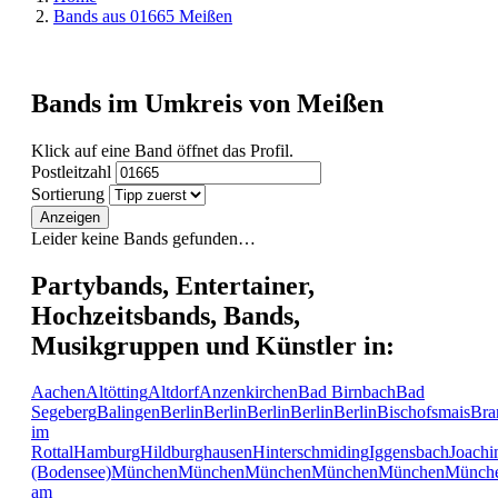
Bands aus 01665 Meißen
Bands im Umkreis von Meißen
Klick auf eine Band öffnet das Profil.
Postleitzahl
Sortierung
Anzeigen
Leider keine Bands gefunden…
Partybands, Entertainer,
Hochzeitsbands, Bands,
Musikgruppen und Künstler in:
Aachen
Altötting
Altdorf
Anzenkirchen
Bad Birnbach
Bad
Segeberg
Balingen
Berlin
Berlin
Berlin
Berlin
Berlin
Bischofsmais
Bra
im
Rottal
Hamburg
Hildburghausen
Hinterschmiding
Iggensbach
Joachi
(Bodensee)
München
München
München
München
München
Münch
am