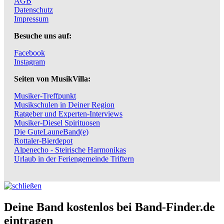
AGB
Datenschutz
Impressum
Besuche uns auf:
Facebook
Instagram
Seiten von MusikVilla:
Musiker-Treffpunkt
Musikschulen in Deiner Region
Ratgeber und Experten-Interviews
Musiker-Diesel Spirituosen
Die GuteLauneBand(e)
Rottaler-Bierdepot
Alpenecho - Steirische Harmonikas
Urlaub in der Feriengemeinde Triftern
Deine Band kostenlos bei Band-Finder.de
eintragen