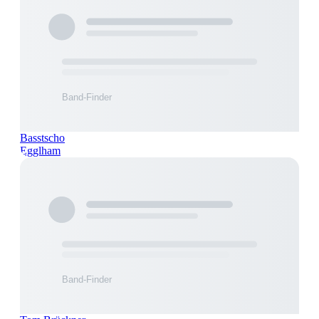
Basstscho
Egglham