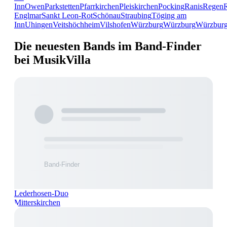
Inn
Owen
Parkstetten
Pfarrkirchen
Pleiskirchen
Pocking
Ranis
Regen
Englmar
Sankt Leon-Rot
Schönau
Straubing
Töging am
Inn
Uhingen
Veitshöchheim
Vilshofen
Würzburg
Würzburg
Würzbur
Die neuesten Bands im Band-Finder
bei MusikVilla
Lederhosen-Duo
Mitterskirchen