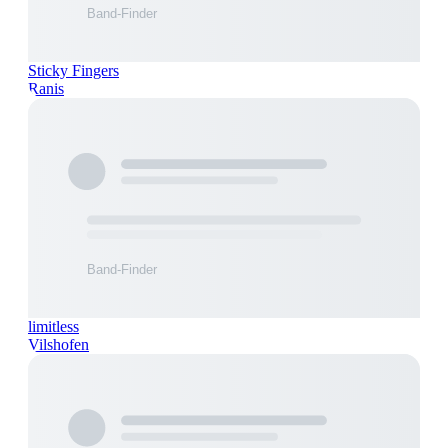
Sticky Fingers
Ranis
limitless
Vilshofen