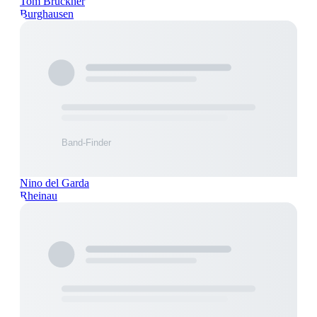
Tom Brückner
Burghausen
Nino del Garda
Rheinau