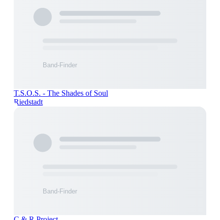
T.S.O.S. - The Shades of Soul
Riedstadt
C & R Project