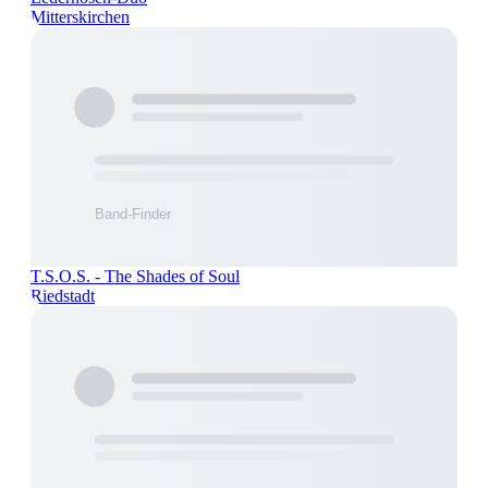
Mitterskirchen
T.S.O.S. - The Shades of Soul
Riedstadt