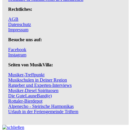
Rechtliches:
AGB
Datenschutz
Impressum
Besuche uns auf:
Facebook
Instagram
Seiten von MusikVilla:
Musiker-Treffpunkt
Musikschulen in Deiner Region
Ratgeber und Experten-Interviews
Musiker-Diesel Spirituosen
Die GuteLauneBand(e)
Rottaler-Bierdepot
Alpenecho - Steirische Harmonikas
Urlaub in der Feriengemeinde Triftern