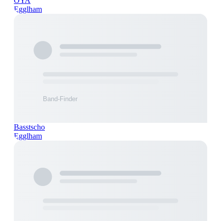
OYA
Egglham
Basstscho
Egglham