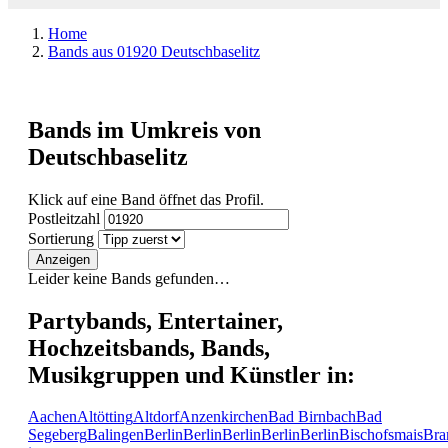
Home
Bands aus 01920 Deutschbaselitz
Bands im Umkreis von
Deutschbaselitz
Klick auf eine Band öffnet das Profil.
Postleitzahl
Sortierung
Anzeigen
Leider keine Bands gefunden…
Partybands, Entertainer,
Hochzeitsbands, Bands,
Musikgruppen und Künstler in:
Aachen
Altötting
Altdorf
Anzenkirchen
Bad Birnbach
Bad
Segeberg
Balingen
Berlin
Berlin
Berlin
Berlin
Berlin
Bischofsmais
Bra