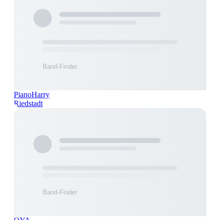
PianoHarry
Riedstadt