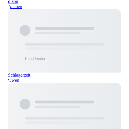
d-son
Aachen
Schlagerzeit
Owen