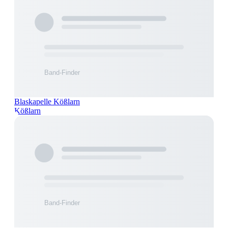
Blaskapelle Kößlarn
Kößlarn