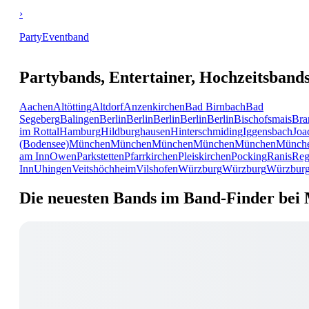
›
PartyEventband
Partybands, Entertainer, Hochzeitsband
Aachen
Altötting
Altdorf
Anzenkirchen
Bad Birnbach
Bad
Segeberg
Balingen
Berlin
Berlin
Berlin
Berlin
Berlin
Bischofsmais
Bra
im Rottal
Hamburg
Hildburghausen
Hinterschmiding
Iggensbach
Joa
(Bodensee)
München
München
München
München
München
Münch
am Inn
Owen
Parkstetten
Pfarrkirchen
Pleiskirchen
Pocking
Ranis
Reg
Inn
Uhingen
Veitshöchheim
Vilshofen
Würzburg
Würzburg
Würzbur
Die neuesten Bands im Band-Finder bei 