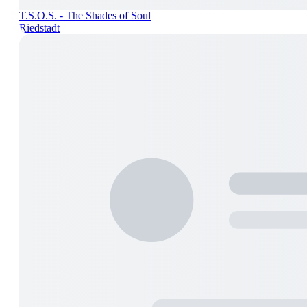
T.S.O.S. - The Shades of Soul
Riedstadt