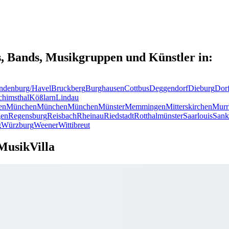
s, Bands, Musikgruppen und Künstler in:
ndenburg/Havel
Bruckberg
Burghausen
Cottbus
Deggendorf
Dieburg
Dor
chimsthal
Kößlarn
Lindau
en
München
München
München
Münster
Memmingen
Mitterskirchen
Murr
en
Regensburg
Reisbach
Rheinau
Riedstadt
Rotthalmünster
Saarlouis
Sank
g
Würzburg
Weener
Wittibreut
MusikVilla