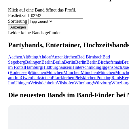
Klick auf eine Band öffnet das Profil.
Postleitzahl
Sortierung
Anzeigen
Leider keine Bands gefunden…
Partybands, Entertainer, Hochzeitsband
Aachen
Altötting
Altdorf
Anzenkirchen
Bad Birnbach
Bad
Segeberg
Balingen
Berlin
Berlin
Berlin
Berlin
Berlin
Bischofsmais
Bra
im Rottal
Hamburg
Hildburghausen
Hinterschmiding
Iggensbach
Joa
(Bodensee)
München
München
München
München
München
Münch
am Inn
Owen
Parkstetten
Pfarrkirchen
Pleiskirchen
Pocking
Ranis
Reg
Inn
Uhingen
Veitshöchheim
Vilshofen
Würzburg
Würzburg
Würzbur
Die neuesten Bands im Band-Finder bei 