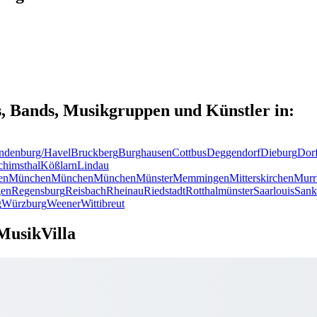
s, Bands, Musikgruppen und Künstler in:
ndenburg/Havel
Bruckberg
Burghausen
Cottbus
Deggendorf
Dieburg
Dor
chimsthal
Kößlarn
Lindau
en
München
München
München
Münster
Memmingen
Mitterskirchen
Murr
en
Regensburg
Reisbach
Rheinau
Riedstadt
Rotthalmünster
Saarlouis
Sank
g
Würzburg
Weener
Wittibreut
MusikVilla