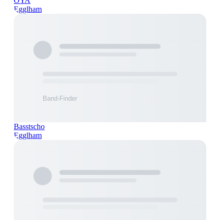
OYA
Egglham
Basstscho
Egglham