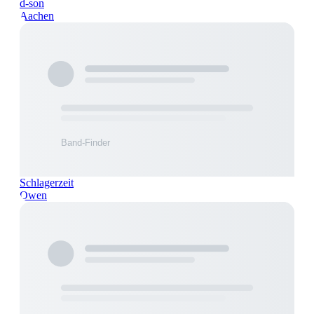
d-son
Aachen
Schlagerzeit
Owen