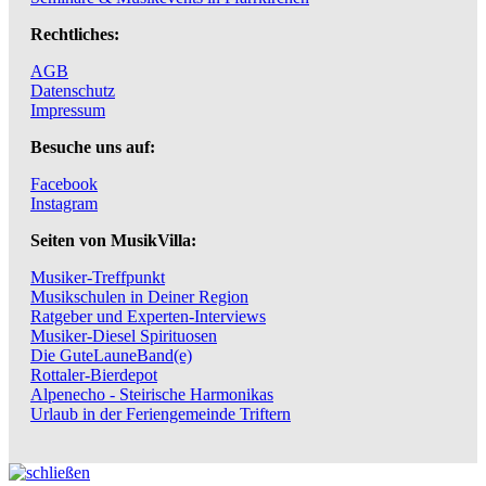
Rechtliches:
AGB
Datenschutz
Impressum
Besuche uns auf:
Facebook
Instagram
Seiten von MusikVilla:
Musiker-Treffpunkt
Musikschulen in Deiner Region
Ratgeber und Experten-Interviews
Musiker-Diesel Spirituosen
Die GuteLauneBand(e)
Rottaler-Bierdepot
Alpenecho - Steirische Harmonikas
Urlaub in der Feriengemeinde Triftern