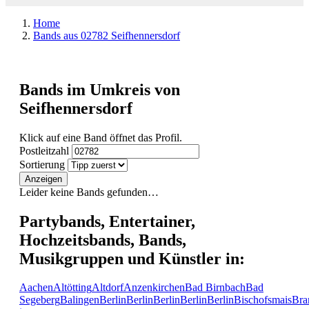
Home
Bands aus 02782 Seifhennersdorf
Bands im Umkreis von
Seifhennersdorf
Klick auf eine Band öffnet das Profil.
Postleitzahl
Sortierung
Anzeigen
Leider keine Bands gefunden…
Partybands, Entertainer,
Hochzeitsbands, Bands,
Musikgruppen und Künstler in:
Aachen
Altötting
Altdorf
Anzenkirchen
Bad Birnbach
Bad
Segeberg
Balingen
Berlin
Berlin
Berlin
Berlin
Berlin
Bischofsmais
Bra