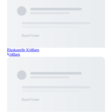
Blaskapelle Kößlarn
Kößlarn