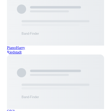
PianoHarry
Riedstadt