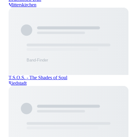
Mitterskirchen
T.S.O.S. - The Shades of Soul
Riedstadt