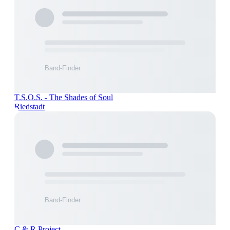
T.S.O.S. - The Shades of Soul
Riedstadt
C & R Project