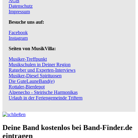
AGB
Datenschutz
Impressum
Besuche uns auf:
Facebook
Instagram
Seiten von MusikVilla:
Musiker-Treffpunkt
Musikschulen in Deiner Region
Ratgeber und Experten-Interviews
Musiker-Diesel Spirituosen
Die GuteLauneBand(e)
Rottaler-Bierdepot
Alpenecho - Steirische Harmonikas
Urlaub in der Feriengemeinde Triftern
Deine Band kostenlos bei Band-Finder.de
eintragen