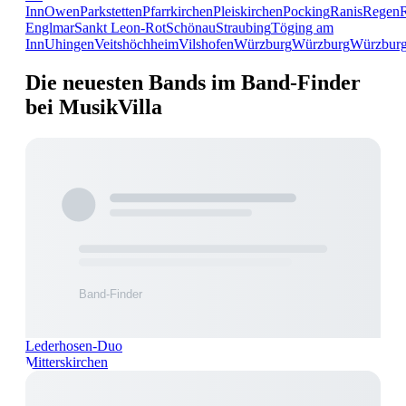
Inn
Owen
Parkstetten
Pfarrkirchen
Pleiskirchen
Pocking
Ranis
Regen
Englmar
Sankt Leon-Rot
Schönau
Straubing
Töging am
Inn
Uhingen
Veitshöchheim
Vilshofen
Würzburg
Würzburg
Würzbur
Die neuesten Bands im Band-Finder
bei MusikVilla
Lederhosen-Duo
Mitterskirchen