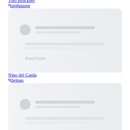
Tom Brückner
Burghausen
Nino del Garda
Rheinau