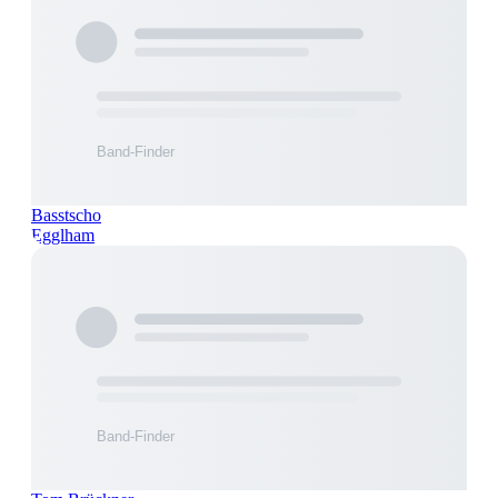
Basstscho
Egglham