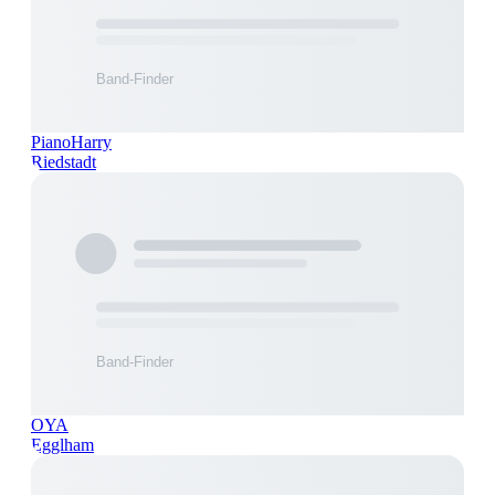
PianoHarry
Riedstadt
OYA
Egglham