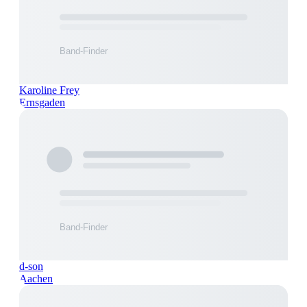
Karoline Frey
Ernsgaden
d-son
Aachen