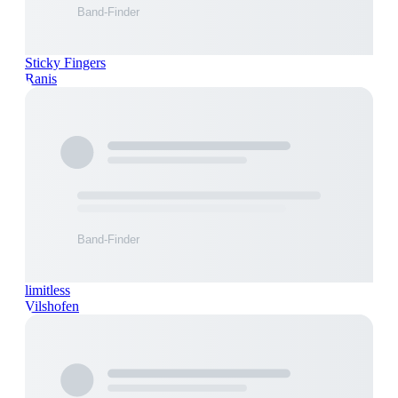
Sticky Fingers
Ranis
limitless
Vilshofen