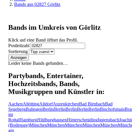
Bands aus 02827 Görlitz
Bands im Umkreis von Görlitz
Klick auf eine Band öffnet das Profil.
Postleitzahl
Sortierung
Anzeigen
Leider keine Bands gefunden…
Partybands, Entertainer,
Hochzeitsbands, Bands,
Musikgruppen und Künstler in:
Aachen
Altötting
Altdorf
Anzenkirchen
Bad Birnbach
Bad
Segeberg
Balingen
Berlin
Berlin
Berlin
Berlin
Berlin
Bischofsmais
Bra
im
Rottal
Hamburg
Hildburghausen
Hinterschmiding
Iggensbach
Joachi
(Bodensee)
München
München
München
München
München
Münch
am