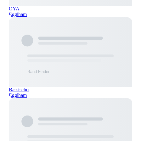
OYA
Egglham
Basstscho
Egglham