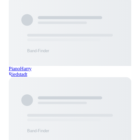
PianoHarry
Riedstadt