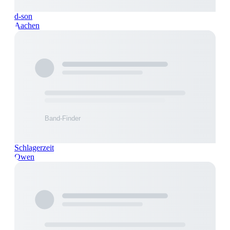
d-son
Aachen
Schlagerzeit
Owen