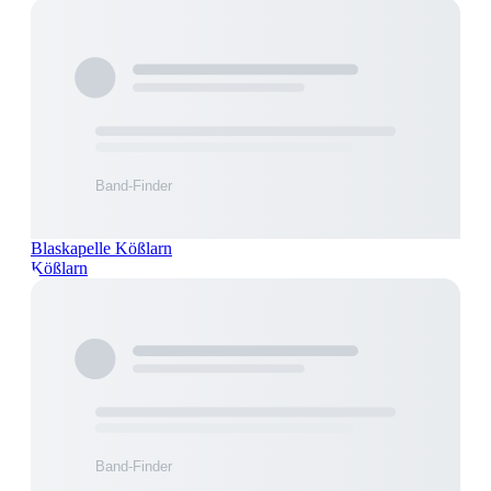
Blaskapelle Kößlarn
Kößlarn