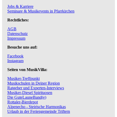
Jobs & Karriere
Seminare & Musikevents in Pfarrkirchen
Rechtliches:
AGB
Datenschutz
Impressum
Besuche uns auf:
Facebook
Instagram
Seiten von MusikVilla:
Musiker-Treffpunkt
Musikschulen in Deiner Region
Ratgeber und Experten-Interviews
Musiker-Diesel Spirituosen
Die GuteLauneBand(e)
Rottaler-Bierdepot
Alpenecho - Steirische Harmonikas
Urlaub in der Feriengemeinde Triftern