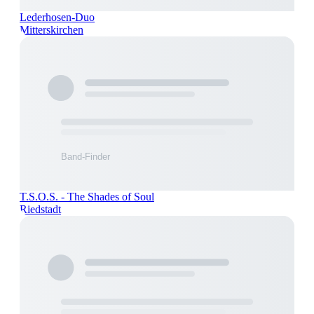
Lederhosen-Duo
Mitterskirchen
T.S.O.S. - The Shades of Soul
Riedstadt