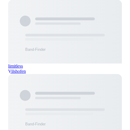
limitless
Vilshofen