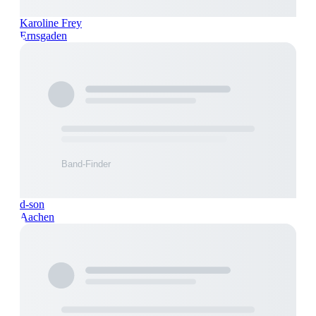
Karoline Frey
Ernsgaden
d-son
Aachen