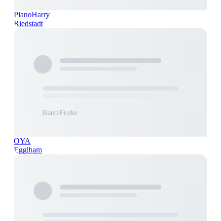
PianoHarry
Riedstadt
OYA
Egglham