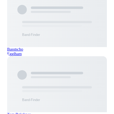
Basstscho
Egglham