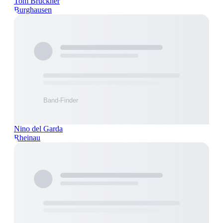
Tom Brückner
Burghausen
Nino del Garda
Rheinau