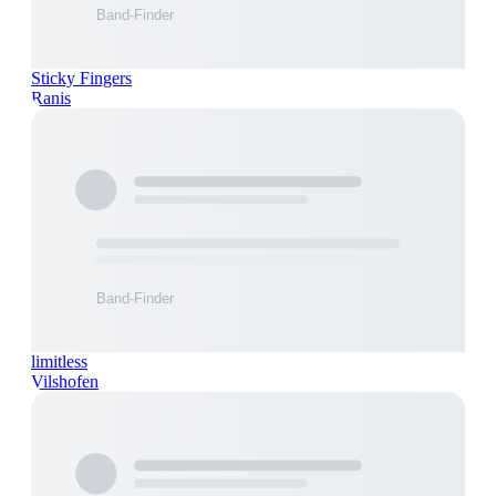
Sticky Fingers
Ranis
limitless
Vilshofen