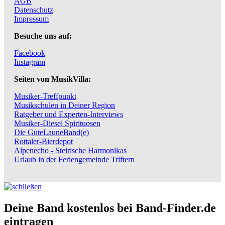
AGB
Datenschutz
Impressum
Besuche uns auf:
Facebook
Instagram
Seiten von MusikVilla:
Musiker-Treffpunkt
Musikschulen in Deiner Region
Ratgeber und Experten-Interviews
Musiker-Diesel Spirituosen
Die GuteLauneBand(e)
Rottaler-Bierdepot
Alpenecho - Steirische Harmonikas
Urlaub in der Feriengemeinde Triftern
Deine Band kostenlos bei Band-Finder.de
eintragen