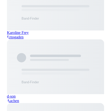
Karoline Frey
Ernsgaden
d-son
Aachen