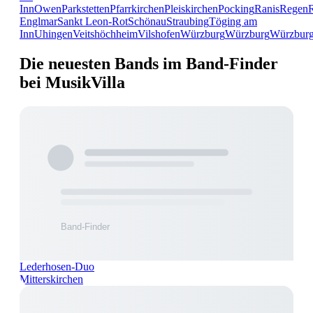
Inn
Owen
Parkstetten
Pfarrkirchen
Pleiskirchen
Pocking
Ranis
Regen
Englmar
Sankt Leon-Rot
Schönau
Straubing
Töging am
Inn
Uhingen
Veitshöchheim
Vilshofen
Würzburg
Würzburg
Würzbur
Die neuesten Bands im Band-Finder
bei MusikVilla
Lederhosen-Duo
Mitterskirchen