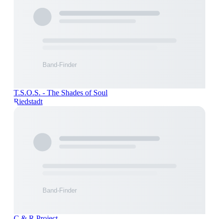
T.S.O.S. - The Shades of Soul
Riedstadt
C & R Project