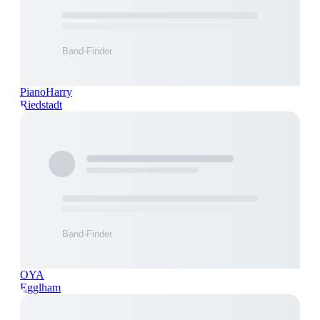
PianoHarry
Riedstadt
OYA
Egglham