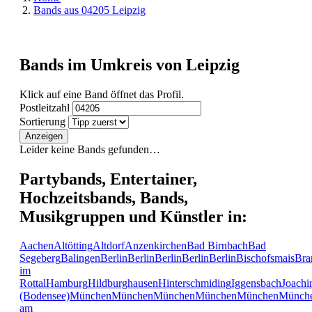
Bands aus 04205 Leipzig
Bands im Umkreis von Leipzig
Klick auf eine Band öffnet das Profil.
Postleitzahl
Sortierung
Anzeigen
Leider keine Bands gefunden…
Partybands, Entertainer,
Hochzeitsbands, Bands,
Musikgruppen und Künstler in:
Aachen
Altötting
Altdorf
Anzenkirchen
Bad Birnbach
Bad
Segeberg
Balingen
Berlin
Berlin
Berlin
Berlin
Berlin
Bischofsmais
Bra
im
Rottal
Hamburg
Hildburghausen
Hinterschmiding
Iggensbach
Joachi
(Bodensee)
München
München
München
München
München
Münch
am