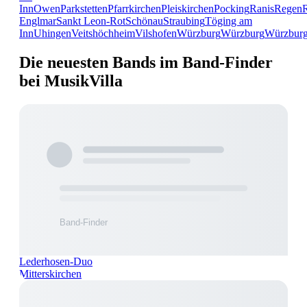
Inn
Owen
Parkstetten
Pfarrkirchen
Pleiskirchen
Pocking
Ranis
Regen
Englmar
Sankt Leon-Rot
Schönau
Straubing
Töging am
Inn
Uhingen
Veitshöchheim
Vilshofen
Würzburg
Würzburg
Würzbur
Die neuesten Bands im Band-Finder
bei MusikVilla
Lederhosen-Duo
Mitterskirchen