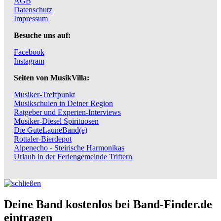
AGB
Datenschutz
Impressum
Besuche uns auf:
Facebook
Instagram
Seiten von MusikVilla:
Musiker-Treffpunkt
Musikschulen in Deiner Region
Ratgeber und Experten-Interviews
Musiker-Diesel Spirituosen
Die GuteLauneBand(e)
Rottaler-Bierdepot
Alpenecho - Steirische Harmonikas
Urlaub in der Feriengemeinde Triftern
Deine Band kostenlos bei Band-Finder.de
eintragen