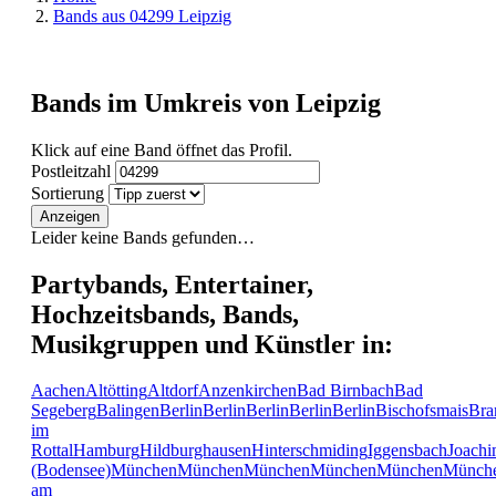
Bands aus 04299 Leipzig
Bands im Umkreis von Leipzig
Klick auf eine Band öffnet das Profil.
Postleitzahl
Sortierung
Anzeigen
Leider keine Bands gefunden…
Partybands, Entertainer,
Hochzeitsbands, Bands,
Musikgruppen und Künstler in:
Aachen
Altötting
Altdorf
Anzenkirchen
Bad Birnbach
Bad
Segeberg
Balingen
Berlin
Berlin
Berlin
Berlin
Berlin
Bischofsmais
Bra
im
Rottal
Hamburg
Hildburghausen
Hinterschmiding
Iggensbach
Joachi
(Bodensee)
München
München
München
München
München
Münch
am