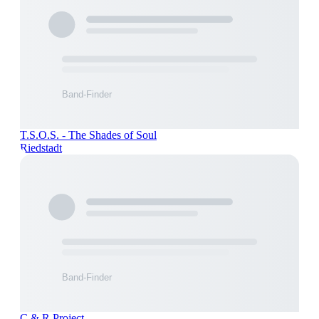
T.S.O.S. - The Shades of Soul
Riedstadt
C & R Project