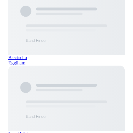
Basstscho
Egglham