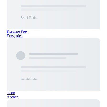
Karoline Frey
Ernsgaden
d-son
Aachen