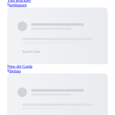
Tom Brückner
Burghausen
Nino del Garda
Rheinau