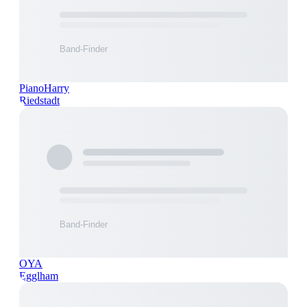
PianoHarry
Riedstadt
OYA
Egglham