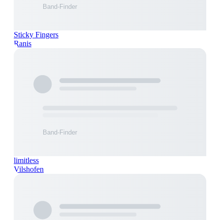
Sticky Fingers
Ranis
limitless
Vilshofen