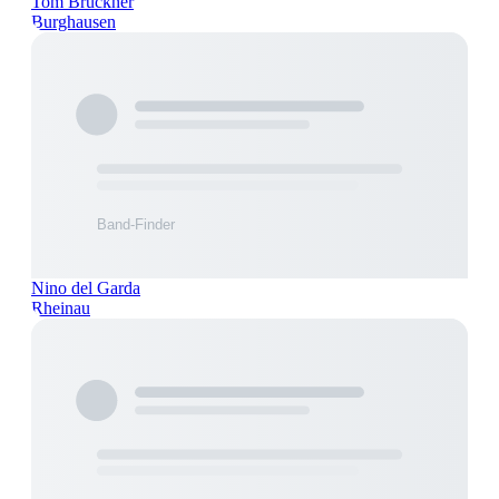
Tom Brückner
Burghausen
Nino del Garda
Rheinau