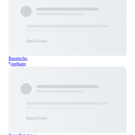
Basstscho
Egglham