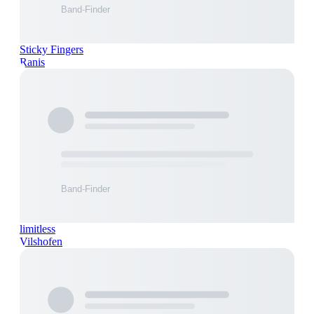
Sticky Fingers
Ranis
limitless
Vilshofen