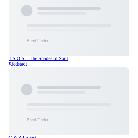
T.S.O.S. - The Shades of Soul
Riedstadt
C & R Project