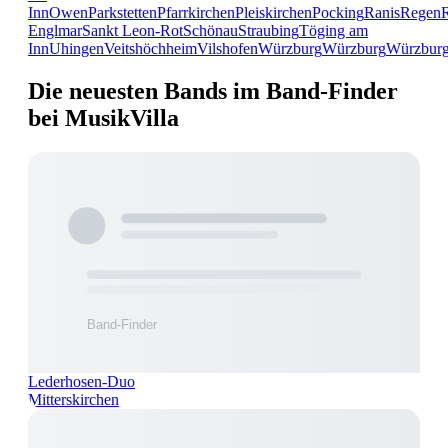
Inn
Owen
Parkstetten
Pfarrkirchen
Pleiskirchen
Pocking
Ranis
Regen
Englmar
Sankt Leon-Rot
Schönau
Straubing
Töging am
Inn
Uhingen
Veitshöchheim
Vilshofen
Würzburg
Würzburg
Würzbur
Die neuesten Bands im Band-Finder
bei MusikVilla
Lederhosen-Duo
Mitterskirchen