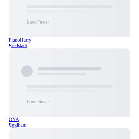
PianoHarry
Riedstadt
OYA
Egglham