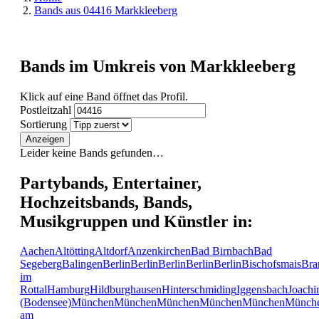
Bands aus 04416 Markkleeberg
Bands im Umkreis von Markkleeberg
Klick auf eine Band öffnet das Profil.
Postleitzahl
Sortierung
Anzeigen
Leider keine Bands gefunden…
Partybands, Entertainer,
Hochzeitsbands, Bands,
Musikgruppen und Künstler in:
Aachen
Altötting
Altdorf
Anzenkirchen
Bad Birnbach
Bad
Segeberg
Balingen
Berlin
Berlin
Berlin
Berlin
Berlin
Bischofsmais
Bra
im
Rottal
Hamburg
Hildburghausen
Hinterschmiding
Iggensbach
Joachi
(Bodensee)
München
München
München
München
München
Münch
am