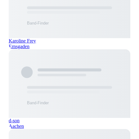
Karoline Frey
Ernsgaden
d-son
Aachen