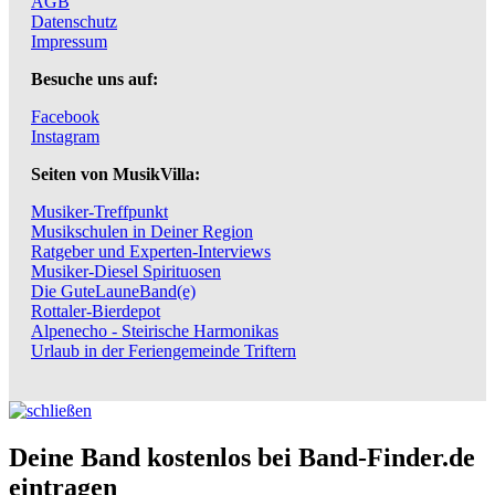
AGB
Datenschutz
Impressum
Besuche uns auf:
Facebook
Instagram
Seiten von MusikVilla:
Musiker-Treffpunkt
Musikschulen in Deiner Region
Ratgeber und Experten-Interviews
Musiker-Diesel Spirituosen
Die GuteLauneBand(e)
Rottaler-Bierdepot
Alpenecho - Steirische Harmonikas
Urlaub in der Feriengemeinde Triftern
Deine Band kostenlos bei Band-Finder.de
eintragen